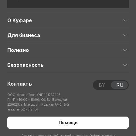
О Куфаре
Для бизнеса
Полезно
Безопасность
Контакты
BY
RU
ООО «Куфар Тех», УНП 191767445
Пн-Пт: 10:00 – 18:00; Сб, Вс: Выходной
220029, г. Минск, ул. Красная 7А-2, 3-й
этаж
help@kufar.by
Помощь
Защита прав потребителей сервиса Куфар Маркет