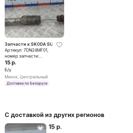
Запчасти к SKODA SUPERB 1 Амортизатор задний
Артикул: 7DN24MF01,
номер запчасти:
3B5513031B, 3B0513353
15 р.
Б/у
Минск, Центральный
Доставка по Беларуси
С доставкой из других регионов
15 р.