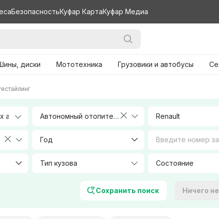
еса
Безопасность
Куфар Карта
Куфар Медиа
Шины, диски
Мототехника
Грузовики и автобусы
Се
Рестайлинг
Автономный отопитель
Renault
Год
Тип кузова
Объем, л
Сохранить поиск
Ничего н