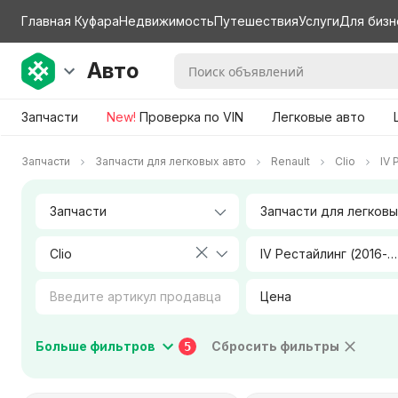
Главная Куфара
Недвижимость
Путешествия
Услуги
Для бизн
Авто
Запчасти
New!
Проверка по VIN
Легковые авто
Запчасти
Запчасти для легковых авто
Renault
Clio
IV 
Clio
IV Рестайлинг (2016-2019)
Цена
Коробка передач
Тип двигателя
Больше фильтров
Сбросить фильтры
5
Город / Район