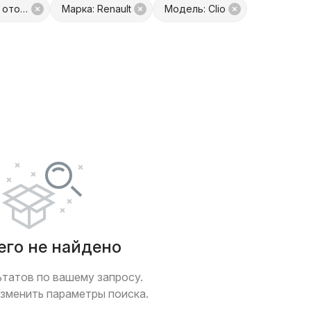
Запчасть: Автономный отопитель
Марка: Renault
Модель: Clio
платой
Только с фото
 обмен
Товары от Куфар Маркета
его не найдено
ьтатов по вашему запросу.
зменить параметры поиска.