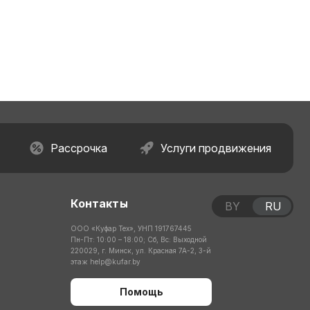
Рассрочка
Услуги продвижения
Контакты
BY
RU
ООО «Куфар Тех», УНП 191767445
Пн-Пт: 10:00 – 18:00; Сб, Вс: Выходной
220029, г. Минск, ул. Красная 7А-2, 3-й
этаж
help@kufar.by
Помощь