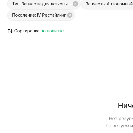
Тип: Запчасти для легковых авто
Поколение: IV Рестайлинг
С Куфар Доставкой
С Куфар О
Сортировка
Только с видео
Возможен
Нич
Нет резул
Советуем и