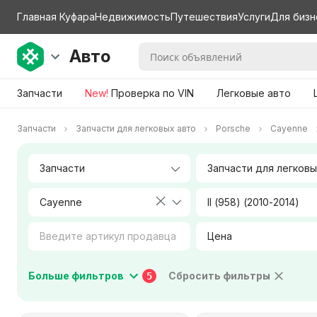
Главная Куфара
Недвижимость
Путешествия
Услуги
Для бизн
Авто
Запчасти
New!
Проверка по VIN
Легковые авто
Запчасти
Запчасти для легковых авто
Porsche
Cayenne
Cayenne
II (958) (2010-2014)
Цена
Коробка передач
Тип двигателя
Больше фильтров
Сбросить фильтры
5
Город / Район