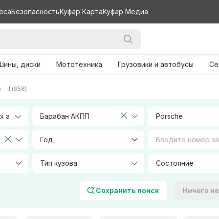
еса
Безопасность
Куфар Карта
Куфар Медиа
Шины, диски
Мототехника
Грузовики и автобусы
Се
II (958)
Барабан АКПП
Porsche
Год
Тип кузова
Объем, л
Сохранить поиск
Ничего н