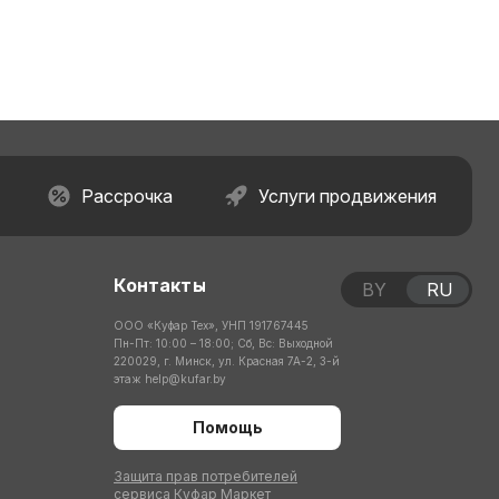
Рассрочка
Услуги продвижения
Контакты
BY
RU
ООО «Куфар Тех», УНП 191767445
Пн-Пт: 10:00 – 18:00; Сб, Вс: Выходной
220029, г. Минск, ул. Красная 7А-2, 3-й
этаж
help@kufar.by
Помощь
Защита прав потребителей
сервиса Куфар Маркет