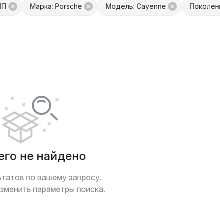
ПП
Марка: Porsche
Модель: Cayenne
Поколени
платой
Только с фото
 обмен
Товары от Куфар Маркета
его не найдено
ьтатов по вашему запросу.
зменить параметры поиска.