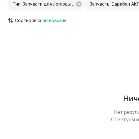
Тип: Запчасти для легковых авто
Запчасть: Барабан АК
Сортировка
С Куфар Доставкой
С Куфар О
Только с видео
Возможен
Нич
Нет резул
Советуем и