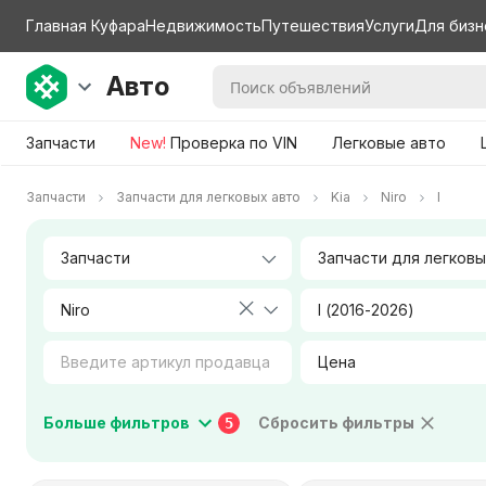
Главная Куфара
Недвижимость
Путешествия
Услуги
Для бизн
Авто
Запчасти
New!
Проверка по VIN
Легковые авто
Запчасти
Запчасти для легковых авто
Kia
Niro
I
Niro
I (2016-2026)
Цена
Коробка передач
Тип двигателя
Больше фильтров
Сбросить фильтры
5
Город / Район