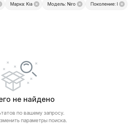
Марка: Kia
Модель: Niro
Поколение: I
платой
Только с фото
 обмен
Товары от Куфар Маркета
его не найдено
ьтатов по вашему запросу.
зменить параметры поиска.