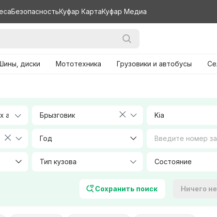
еса
Безопасность
Куфар Карта
Куфар Медиа
Шины, диски
Мототехника
Грузовики и автобусы
Се
Брызговик
Kia
Год
Тип кузова
Объем, л
Сохранить поиск
Ничего н