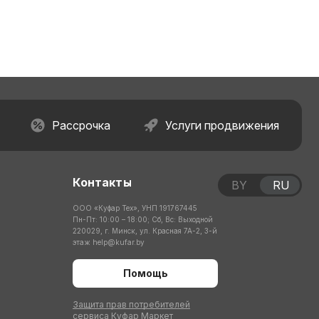
Рассрочка
Услуги продвижения
Контакты
BY
RU
ООО «Куфар Тех», УНП 191767445
Пн-Пт: 10:00 – 18:00; Сб, Вс: Выходной
220029, г. Минск, ул. Красная 7А-2, 3-й
этаж
help@kufar.by
Помощь
Защита прав потребителей
сервиса Куфар Маркет