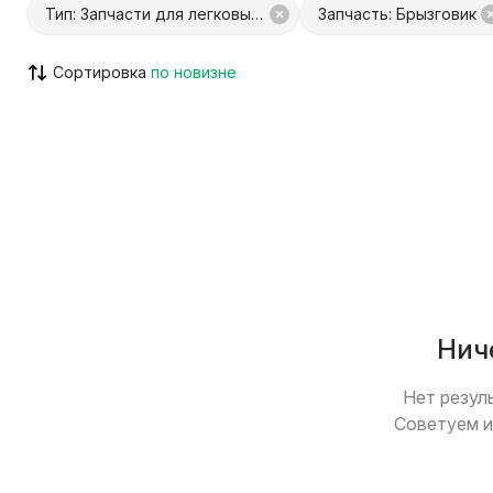
Тип: Запчасти для легковых авто
Запчасть: Брызговик
Сортировка
С Куфар Доставкой
С Куфар О
Только с видео
Возможен
Нич
Нет резул
Советуем и