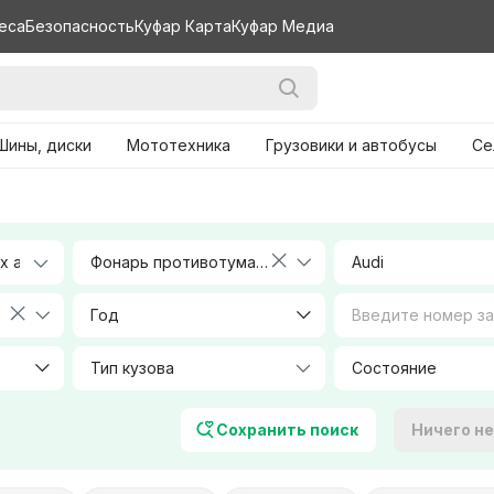
еса
Безопасность
Куфар Карта
Куфар Медиа
Шины, диски
Мототехника
Грузовики и автобусы
Се
Фонарь противотуманный левый
Audi
Год
Тип кузова
Объем, л
Сохранить поиск
Ничего н