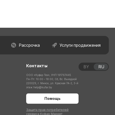
Рассрочка
Услуги продвижения
Контакты
BY
RU
ООО «Куфар Тех», УНП 191767445
Пн-Пт: 10:00 – 18:00; Сб, Вс: Выходной
220029, г. Минск, ул. Красная 7А-2, 3-й
этаж
help@kufar.by
Помощь
Защита прав потребителей
сервиса Куфар Маркет