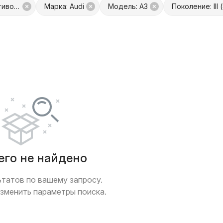
Запчасть: Фонарь противотуманный левый
Марка: Audi
Модель: A3
Поколение: III 
платой
Только с фото
 обмен
Товары от Куфар Маркета
его не найдено
ьтатов по вашему запросу.
зменить параметры поиска.