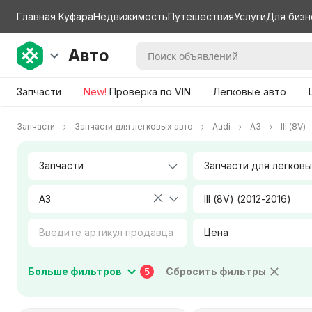
Главная Куфара
Недвижимость
Путешествия
Услуги
Для бизн
Авто
Запчасти
New!
Проверка по VIN
Легковые авто
Запчасти
Запчасти для легковых авто
Audi
A3
III (8V)
A3
III (8V) (2012-2016)
Цена
Коробка передач
Тип двигателя
Больше фильтров
Сбросить фильтры
5
Город / Район