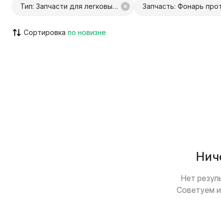
Тип: Запчасти для легковых авто
Сортировка
С Куфар Доставкой
С Куфар О
Только с видео
Возможен
Нич
Нет резул
Советуем и