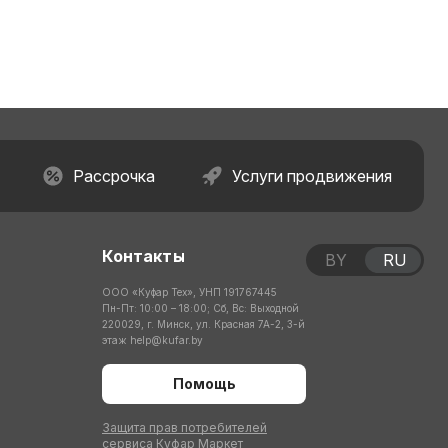
Рассрочка
Услуги продвижения
Контакты
BY
RU
ООО «Куфар Тех», УНП 191767445
Пн-Пт: 10:00 – 18:00; Сб, Вс: Выходной
220029, г. Минск, ул. Красная 7А-2, 3-й
этаж
help@kufar.by
Помощь
Защита прав потребителей
сервиса Куфар Маркет