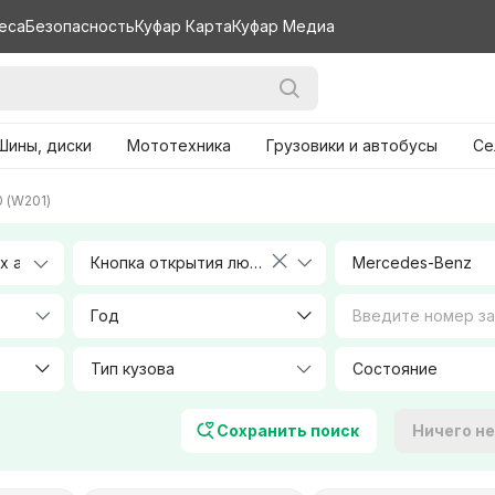
еса
Безопасность
Куфар Карта
Куфар Медиа
Шины, диски
Мототехника
Грузовики и автобусы
Се
0 (W201)
Кнопка открытия лючка топливного бака
Mercedes-Benz
Год
Тип кузова
Объем, л
Сохранить поиск
Ничего н