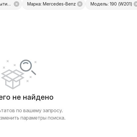
Запчасть: Кнопка открытия лючка топливного бака
Марка: Mercedes-Benz
Модель: 190 (W201)
платой
Только с фото
 обмен
Товары от Куфар Маркета
его не найдено
ьтатов по вашему запросу.
зменить параметры поиска.