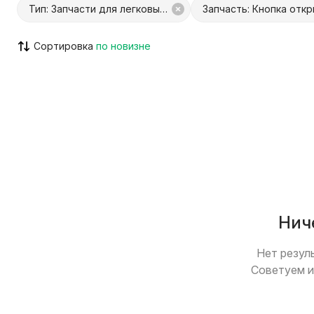
Тип: Запчасти для легковых авто
Сортировка
С Куфар Доставкой
С Куфар О
Только с видео
Возможен
Нич
Нет резул
Советуем и