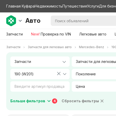
Главная Куфара
Недвижимость
Путешествия
Услуги
Для бизн
Авто
Запчасти
New!
Проверка по VIN
Легковые авто
Запчасти
Запчасти для легковых авто
Mercedes-Benz
19
190 (W201)
Поколение
Цена
Коробка передач
Тип двигателя
Больше фильтров
Сбросить фильтры
4
Город / Район