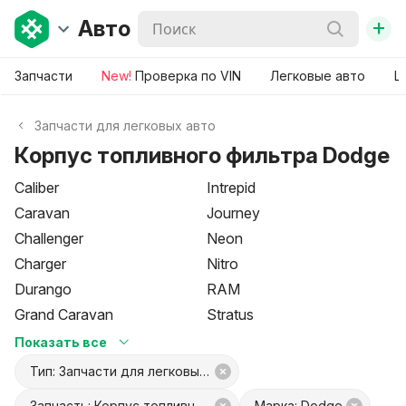
+
Авто
Запчасти
New!
Проверка по VIN
Легковые авто
Ш
Запчасти для легковых авто
Корпус топливного фильтра Dodge
Caliber
Intrepid
Caravan
Journey
Challenger
Neon
Charger
Nitro
Durango
RAM
Grand Caravan
Stratus
Показать все
Тип: Запчасти для легковых авто
Запчасть: Корпус топливного фильтра
Марка: Dodge