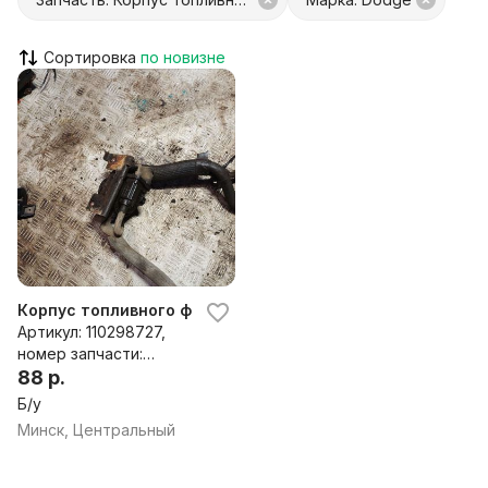
Сортировка
Корпус топливного фильтра к Dodge Caravan 3
Артикул: 110298727,
номер запчасти:
110298727
88 р.
Б/у
Минск, Центральный