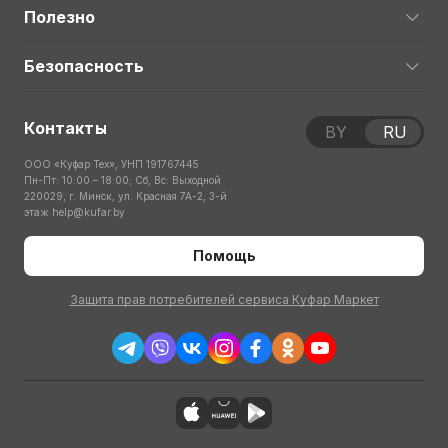
Полезно
Безопасность
Контакты
BY
RU
ООО «Куфар Тех», УНП 191767445
Пн-Пт: 10:00 – 18:00; Сб, Вс: Выходной
220029, г. Минск, ул. Красная 7А-2, 3-й
этаж
help@kufar.by
Помощь
Защита прав потребителей сервиса Куфар Маркет