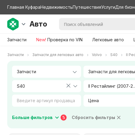
Главная Куфара
Недвижимость
Путешествия
Услуги
Для бизн
Авто
Запчасти
New!
Проверка по VIN
Легковые авто
Запчасти
Запчасти для легковых авто
Volvo
S40
II Ре
S40
II Рестайлинг (
Цена
Коробка передач
Тип двигателя
Больше фильтров
Сбросить фильтры
5
Город / Район