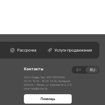
Рассрочка
Услуги продвижения
Контакты
BY
RU
ООО «Куфар Тех», УНП 191767445
Пн-Пт: 10:00 – 18:00; Сб, Вс: Выходной
220029, г. Минск, ул. Красная 7А-2, 3-й
этаж
help@kufar.by
Помощь