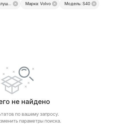
Запчасть: Насадка на глушитель
Марка: Volvo
Модель: S40
платой
Только с фото
 обмен
Товары от Куфар Маркета
его не найдено
ьтатов по вашему запросу.
зменить параметры поиска.