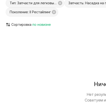
Тип: Запчасти для легковых авто
Поколение: II Рестайлинг
С Куфар Доставкой
С Куфар О
Сортировка
Только с видео
Возможен
Нич
Нет резул
Советуем и