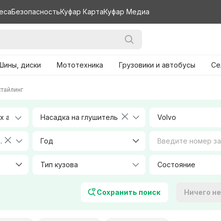
еса
Безопасность
Куфар Карта
Куфар Медиа
Шины, диски
Мототехника
Грузовики и автобусы
Се
стайлинг
Насадка на глушитель
Volvo
2007-2012)
Год
Тип кузова
Объем, л
Сохранить поиск
Ничего н