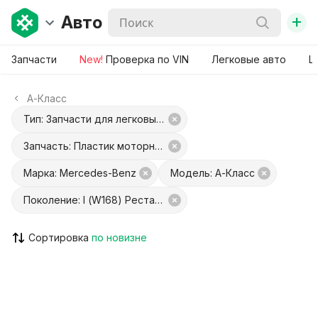
+
Авто
Запчасти
New!
Проверка по VIN
Легковые авто
Ш
A-Класс
Тип: Запчасти для легковых авто
Запчасть: Пластик моторного отсека
Марка: Mercedes-Benz
Модель: A-Класс
Поколение: I (W168) Рестайлинг
Сортировка