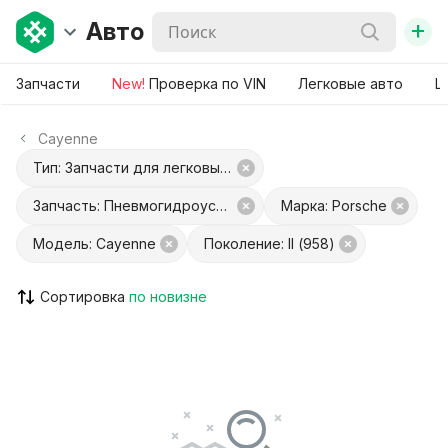
+
Авто
Запчасти
New!
Проверка по VIN
Легковые авто
Ш
Cayenne
Тип: Запчасти для легковых авто
Запчасть: Пневмогидроусилитель сцепления
Марка: Porsche
Модель: Cayenne
Поколение: II (958)
Сортировка