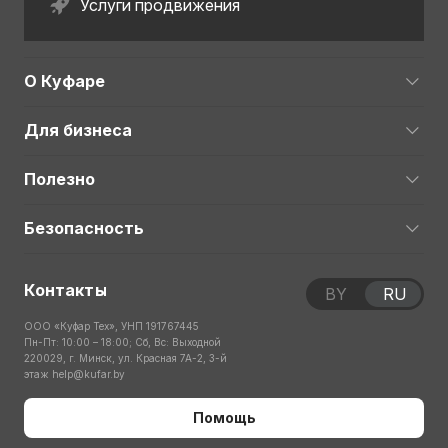
Услуги продвижения
О Куфаре
Для бизнеса
Полезно
Безопасность
Контакты
BY
RU
ООО «Куфар Тех», УНП 191767445
Пн-Пт: 10:00 – 18:00; Сб, Вс: Выходной
220029, г. Минск, ул. Красная 7А-2, 3-й
этаж
help@kufar.by
Помощь