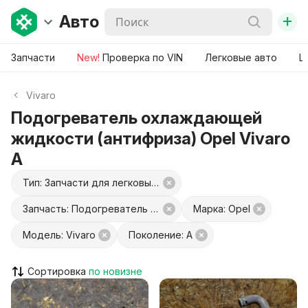
+
Авто
Запчасти
New!
Проверка по VIN
Легковые авто
Ш
Vivaro
Подогреватель охлаждающей
жидкости (антифриза) Opel Vivaro
A
Тип: Запчасти для легковых авто
Запчасть: Подогреватель охлаждающей жидкости (антифриза)
Марка: Opel
Модель: Vivaro
Поколение: A
Сортировка