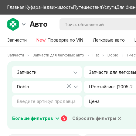
Главная Куфара
Недвижимость
Путешествия
Услуги
Для бизн
Авто
Запчасти
New!
Проверка по VIN
Легковые авто
Запчасти
Запчасти для легковых авто
Fiat
Doblo
I Ре
Doblo
I Рестайлинг (2005-2015)
Цена
Коробка передач
Тип двигателя
Больше фильтров
Сбросить фильтры
5
Город / Район