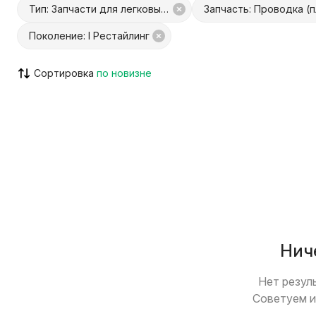
Тип: Запчасти для легковых авто
Поколение: I Рестайлинг
С Куфар Доставкой
С Куфар О
Сортировка
Только с видео
Возможен
Нич
Нет резул
Советуем и