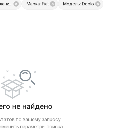
Запчасть: Проводка (планка) свечей накала
Марка: Fiat
Модель: Doblo
платой
Только с фото
 обмен
Товары от Куфар Маркета
его не найдено
ьтатов по вашему запросу.
зменить параметры поиска.