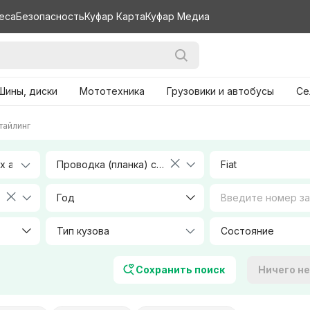
еса
Безопасность
Куфар Карта
Куфар Медиа
Шины, диски
Мототехника
Грузовики и автобусы
Се
стайлинг
Проводка (планка) свечей накала
Fiat
Год
Тип кузова
Объем, л
Сохранить поиск
Ничего н