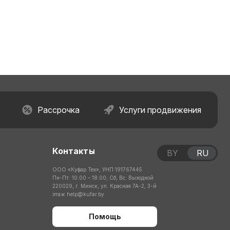
Рассрочка
Услуги продвижения
Контакты
BY
RU
ООО «Куфар Тех», УНП 191767445
Пн-Пт: 10:00 – 18:00; Сб, Вс: Выходной
220029, г. Минск, ул. Красная 7А-2, 3-й
этаж
help@kufar.by
Помощь