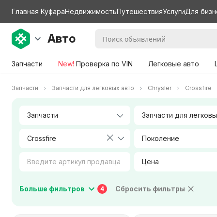
Главная Куфара
Недвижимость
Путешествия
Услуги
Для бизн
Авто
Запчасти
New!
Проверка по VIN
Легковые авто
Запчасти
Запчасти для легковых авто
Chrysler
Crossfire
Crossfire
Поколение
Цена
Коробка передач
Тип двигателя
Больше фильтров
Сбросить фильтры
4
Город / Район