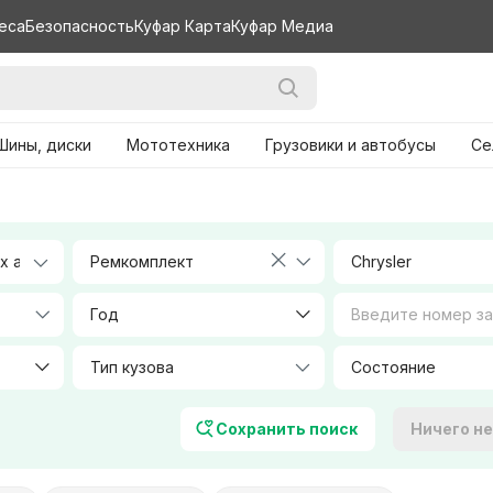
еса
Безопасность
Куфар Карта
Куфар Медиа
Шины, диски
Мототехника
Грузовики и автобусы
Се
Ремкомплект
Chrysler
Год
Тип кузова
Объем, л
Сохранить поиск
Ничего н