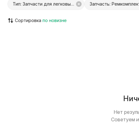
Тип: Запчасти для легковых авто
Запчасть: Ремкомплек
Сортировка
С Куфар Доставкой
С Куфар О
Только с видео
Возможен
Нич
Нет резул
Советуем и