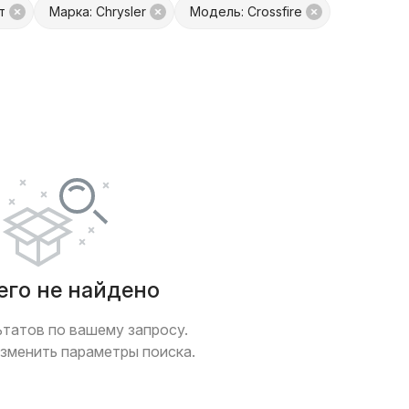
т
Марка: Chrysler
Модель: Crossfire
платой
Только с фото
 обмен
Товары от Куфар Маркета
его не найдено
ьтатов по вашему запросу.
зменить параметры поиска.