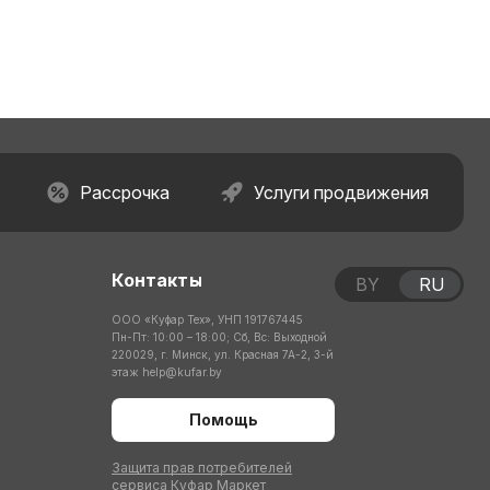
Рассрочка
Услуги продвижения
Контакты
BY
RU
ООО «Куфар Тех», УНП 191767445
Пн-Пт: 10:00 – 18:00; Сб, Вс: Выходной
220029, г. Минск, ул. Красная 7А-2, 3-й
этаж
help@kufar.by
Помощь
Защита прав потребителей
сервиса Куфар Маркет