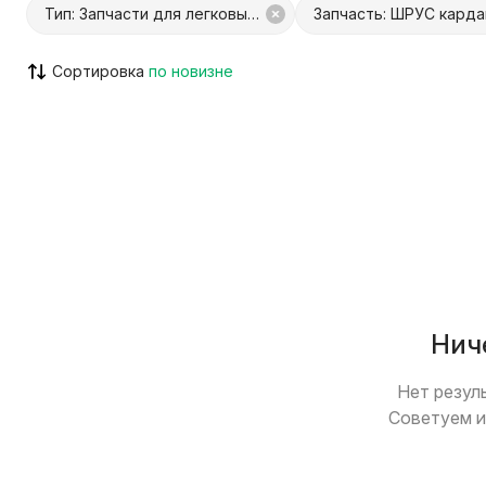
Тип: Запчасти для легковых авто
Сортировка
С Куфар Доставкой
С Куфар О
Только с видео
Возможен
Нич
Нет резул
Советуем и