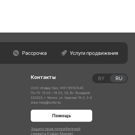
Рассрочка
Услуги продвижения
Контакты
BY
RU
ООО «Куфар Тех», УНП 191767445
Пн-Пт: 10:00 – 18:00; Сб, Вс: Выходной
220029, г. Минск, ул. Красная 7А-2, 3-й
этаж
help@kufar.by
Помощь
Защита прав потребителей
сервиса Куфар Маркет