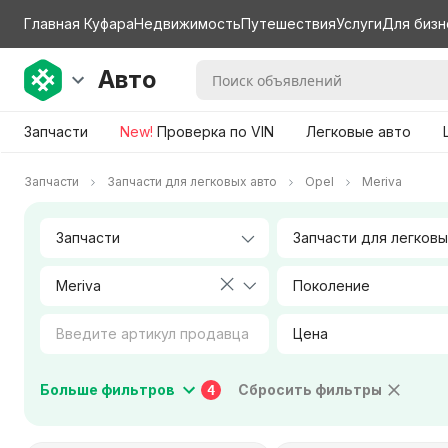
Главная Куфара
Недвижимость
Путешествия
Услуги
Для бизн
Авто
Запчасти
New!
Проверка по VIN
Легковые авто
Запчасти
Запчасти для легковых авто
Opel
Meriva
Meriva
Поколение
Цена
Коробка передач
Тип двигателя
Больше фильтров
Сбросить фильтры
4
Город / Район