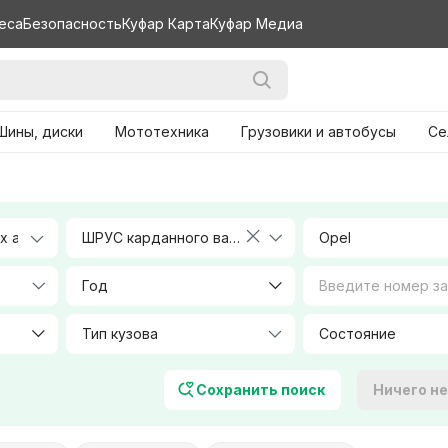
еса
Безопасность
Куфар Карта
Куфар Медиа
Шины, диски
Мототехника
Грузовики и автобусы
Се
ШРУС карданного вала
Opel
Год
Тип кузова
Объем, л
Сохранить поиск
Ничего н