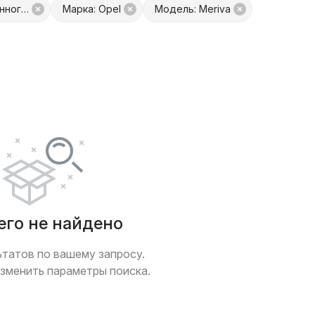
Запчасть: ШРУС карданного вала
Марка: Opel
Модель: Meriva
платой
Только с фото
 обмен
Товары от Куфар Маркета
его не найдено
ьтатов по вашему запросу.
зменить параметры поиска.