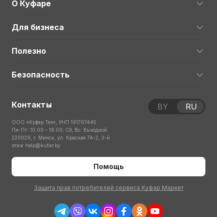
О Куфаре
Для бизнеса
Полезно
Безопасность
Контакты
BY
RU
ООО «Куфар Тех», УНП 191767445
Пн-Пт: 10:00 – 18:00; Сб, Вс: Выходной
220029, г. Минск, ул. Красная 7А-2, 3-й
этаж
help@kufar.by
Помощь
Защита прав потребителей сервиса Куфар Маркет