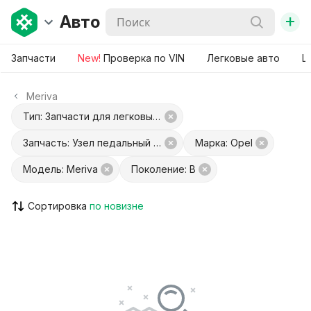
+
Авто
Запчасти
New!
Проверка по VIN
Легковые авто
Ш
Meriva
Тип: Запчасти для легковых авто
Запчасть: Узел педальный (блок педалей)
Марка: Opel
Модель: Meriva
Поколение: B
Сортировка