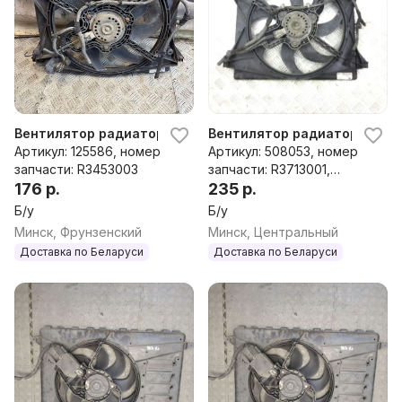
Вентилятор радиатора Opel Meriva 2012г
Вентилятор радиатора Opel M
Артикул: 125586, номер
Артикул: 508053, номер
запчасти: R3453003
запчасти: R3713001,
176 р.
R3453003, R3424003,
235 р.
13330994
Б/у
Б/у
Минск, Фрунзенский
Минск, Центральный
Доставка по Беларуси
Доставка по Беларуси