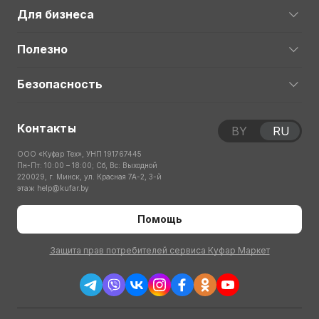
Для бизнеса
Полезно
Безопасность
Контакты
BY
RU
ООО «Куфар Тех», УНП 191767445
Пн-Пт: 10:00 – 18:00; Сб, Вс: Выходной
220029, г. Минск, ул. Красная 7А-2, 3-й
этаж
help@kufar.by
Помощь
Защита прав потребителей сервиса Куфар Маркет