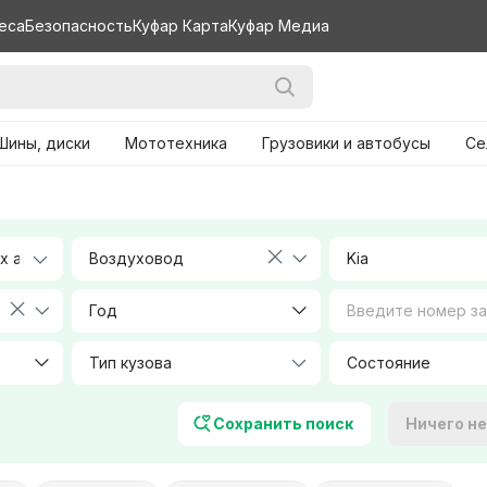
еса
Безопасность
Куфар Карта
Куфар Медиа
Шины, диски
Мототехника
Грузовики и автобусы
Се
Воздуховод
Kia
Год
Тип кузова
Объем, л
Сохранить поиск
Ничего н