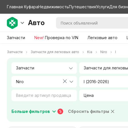
Главная Куфара
Недвижимость
Путешествия
Услуги
Для бизн
Авто
Запчасти
New!
Проверка по VIN
Легковые авто
Запчасти
Запчасти для легковых авто
Kia
Niro
I
Niro
I (2016-2026)
Цена
Коробка передач
Тип двигателя
Больше фильтров
Сбросить фильтры
5
Город / Район