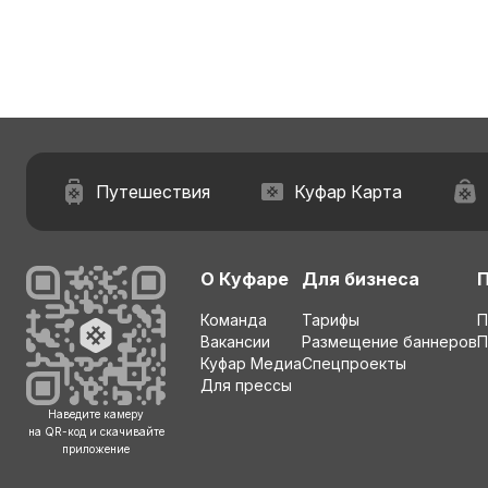
Путешествия
Куфар Карта
О Куфаре
Для бизнеса
Команда
Тарифы
П
Вакансии
Размещение баннеров
П
Куфар Медиа
Спецпроекты
Для прессы
Наведите камеру
на QR-код и скачивайте
приложение