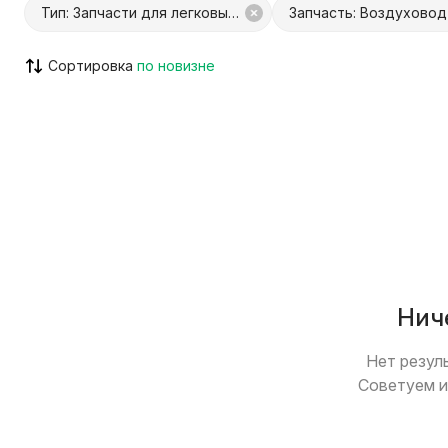
Тип: Запчасти для легковых авто
Запчасть: Воздуховод
Сортировка
С Куфар Доставкой
С Куфар О
Только с видео
Возможен
Нич
Нет резул
Советуем и