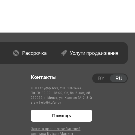
Рассрочка
Услуги продвижения
Контакты
BY
RU
ООО «Куфар Тех», УНП 191767445
Пн-Пт: 10:00 – 18:00; Сб, Вс: Выходной
220029, г. Минск, ул. Красная 7А-2, 3-й
этаж
help@kufar.by
Помощь
Защита прав потребителей
сервиса Куфар Маркет