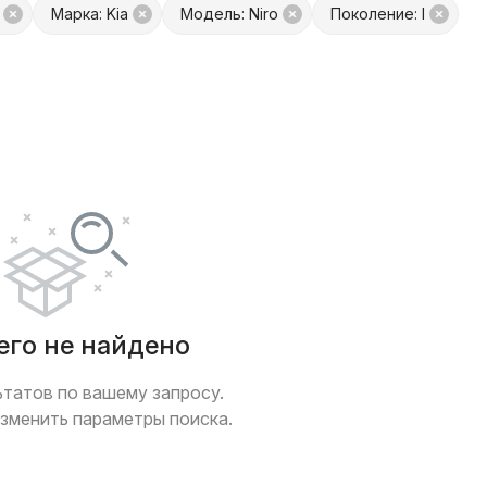
Марка: Kia
Модель: Niro
Поколение: I
платой
Только с фото
 обмен
Товары от Куфар Маркета
его не найдено
ьтатов по вашему запросу.
зменить параметры поиска.