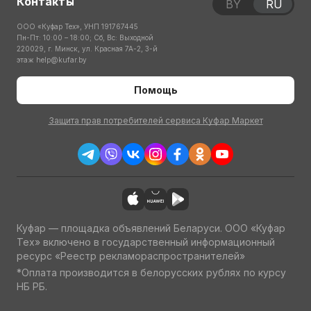
Контакты
BY
RU
ООО «Куфар Тех», УНП 191767445
Пн-Пт: 10:00 – 18:00; Сб, Вс: Выходной
220029, г. Минск, ул. Красная 7А-2, 3-й
этаж
help@kufar.by
Помощь
Защита прав потребителей сервиса Куфар Маркет
Куфар — площадка объявлений Беларуси. ООО «Куфар
Тех» включено в государственный информационный
ресурс «Реестр рекламораспространителей»
*Оплата производится в белорусских рублях по курсу
НБ РБ.