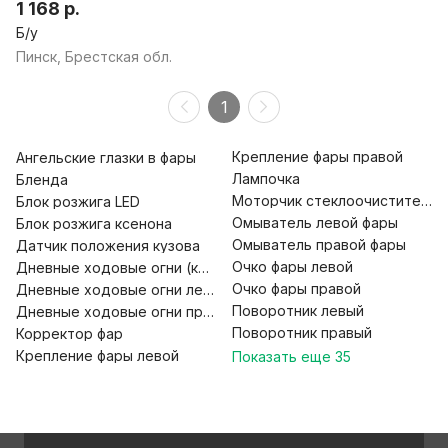
1 168 р.
Б/у
Пинск, Брестская обл.
1
Крепление фары правой
Ангельские глазки в фары
Лампочка
Бленда
Моторчик стеклоочистителя 
Блок розжига LED
Омыватель левой фары
Блок розжига ксенона
Омыватель правой фары
Датчик положения кузова
Очко фары левой
Дневные ходовые огни (комплект)
Очко фары правой
Дневные ходовые огни левые
Поворотник левый
Дневные ходовые огни правые
Поворотник правый
Корректор фар
Крепление фары левой
Показать еще
35