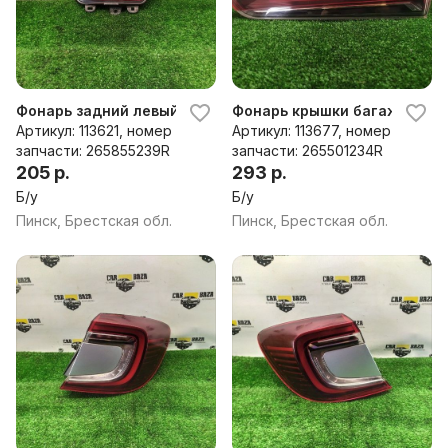
Фонарь задний левый к Renault Captur
Фонарь крышки багажника пр
Артикул: 113621, номер
Артикул: 113677, номер
запчасти: 265855239R
запчасти: 265501234R
205 р.
293 р.
Б/у
Б/у
Пинск, Брестская обл.
Пинск, Брестская обл.