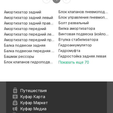
Блок клапанов пневмоподвеск
Амортизатор задний
Блок управления пневмоподв
Амортизатор задний левый
Болт развальный
Амортизатор задний правый
Вилка амортизатора
Амортизатор передний
Винтовая подвеска (койловер
Амортизатор передний левый
Втулка стабилизатора
Амортизатор передний правый
Гидроаккумулятор
Балка подвески задняя
Гидромуфта
Балка подвески передняя (подрамник)
Гидростойка задняя левая
Башмак рессоры
Блок клапанов гидроподвески
Показать еще
70
Путешествия
Куфар Карта
Куфар Маркет
Куфар Медиа