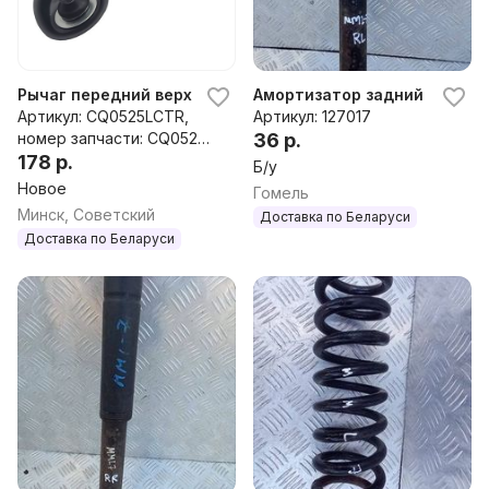
Рычаг передний верхний левый к Chrysler Crossfire
Амортизатор задний Chrysle
Артикул: CQ0525LCTR,
Артикул: 127017
номер запчасти: CQ0525L
36 р.
CTR
178 р.
Б/у
Новое
Гомель
Минск, Советский
Доставка по Беларуси
Доставка по Беларуси