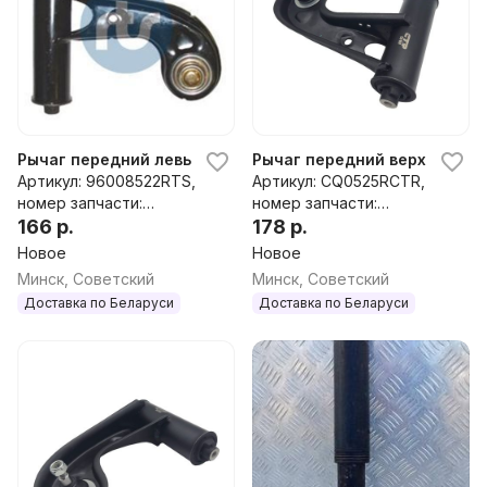
Рычаг передний левый к Chrysler Crossfire
Рычаг передний верхний прав
Артикул: 96008522RTS,
Артикул: CQ0525RCTR,
номер запчасти:
номер запчасти:
96008522rts,5101056aa,20
166 р.
CQ0525R CTR
178 р.
23301907,2023303007,202
Новое
Новое
3303607,2023304807,208
Минск, Советский
Минск, Советский
3300407,2083301307,2103
Доставка по Беларуси
Доставка по Беларуси
302207,2103302507,21033
04807,2103305007,210330
8707