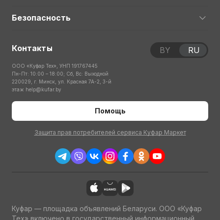
Безопасность
Контакты
BY
RU
ООО «Куфар Тех», УНП 191767445
Пн-Пт: 10:00 – 18:00; Сб, Вс: Выходной
220029, г. Минск, ул. Красная 7А-2, 3-й
этаж
help@kufar.by
Помощь
Защита прав потребителей сервиса Куфар Маркет
Куфар — площадка объявлений Беларуси. ООО «Куфар
Тех» включено в государственный информационный