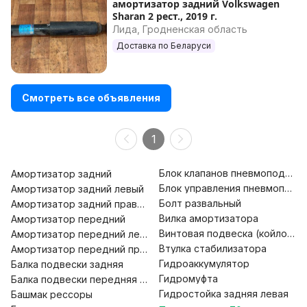
амортизатор задний Volkswagen
Sharan 2 рест., 2019 г.
Лида, Гродненская область
Доставка по Беларуси
Смотреть все объявления
1
Блок клапанов пневмоподвеск
Амортизатор задний
Блок управления пневмоподв
Амортизатор задний левый
Болт развальный
Амортизатор задний правый
Вилка амортизатора
Амортизатор передний
Винтовая подвеска (койловер
Амортизатор передний левый
Втулка стабилизатора
Амортизатор передний правый
Гидроаккумулятор
Балка подвески задняя
Гидромуфта
Балка подвески передняя (подрамник)
Гидростойка задняя левая
Башмак рессоры