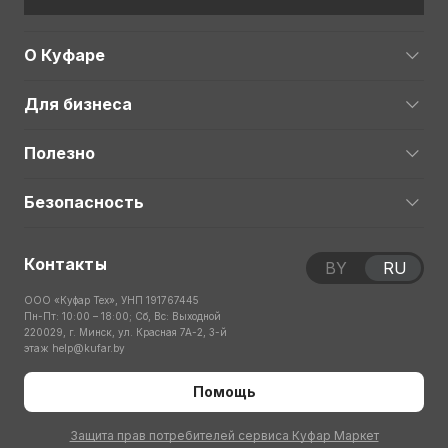
О Куфаре
Для бизнеса
Полезно
Безопасность
Контакты
BY
RU
ООО «Куфар Тех», УНП 191767445
Пн-Пт: 10:00 – 18:00; Сб, Вс: Выходной
220029, г. Минск, ул. Красная 7А-2, 3-й
этаж
help@kufar.by
Помощь
Защита прав потребителей сервиса Куфар Маркет