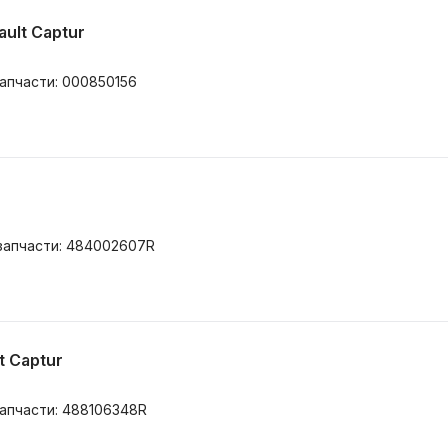
ult Captur
запчасти: 000850156
 запчасти: 484002607R
t Captur
запчасти: 488106348R