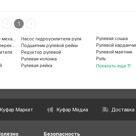
1
Рулевая сошка
Насос гидроусилителя руля
о механизма
Рулевой карданчи
Подшипник рулевой рейки
переключателей
Рулевой маятник
Редуктор рулевой
ителя
Руль
Рулевая колонка
Рулевая рейка
й
Показать еще
11
Куфар Маркет
Куфар Медиа
Доставка
Полезно
Безопасность