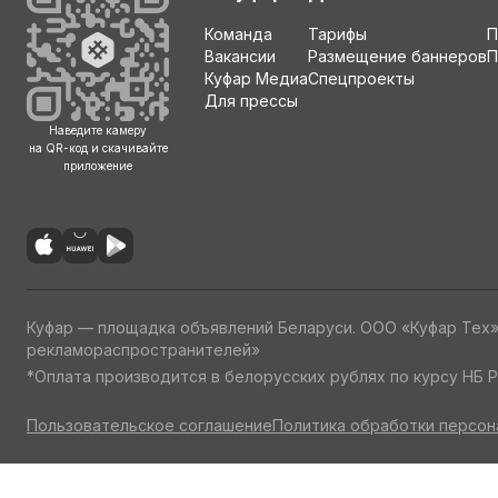
Команда
Тарифы
П
Вакансии
Размещение баннеров
П
Куфар Медиа
Спецпроекты
Для прессы
Наведите камеру
на QR-код и скачивайте
приложение
Куфар — площадка объявлений Беларуси. ООО «Куфар Тех
рекламораспространителей»
*Оплата производится в белорусских рублях по курсу НБ Р
Пользовательское соглашение
Политика обработки персон