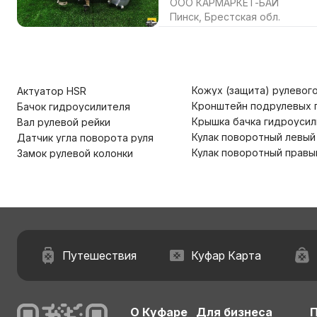
ООО КАРМАРКЕТ-БАЙ
Пинск, Брестская обл.
Кожух (защита) рулевог
Актуатор HSR
Кронштейн подрулевых 
Бачок гидроусилителя
Крышка бачка гидроусил
Вал рулевой рейки
Кулак поворотный левый
Датчик угла поворота руля
Кулак поворотный правы
Замок рулевой колонки
Путешествия
Куфар Карта
О Куфаре
Для бизнеса