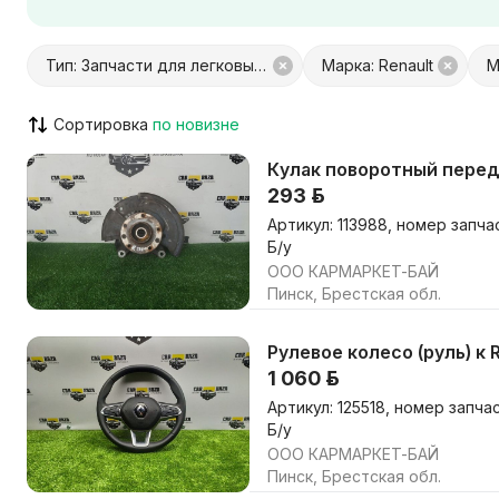
Город / Район
Тип: Запчасти для легковых авто
Марка: Renault
М
Сортировка
С Куфар Доставкой
С Куфар О
Только с видео
Возможен
Кулак поворотный передн
293 р.
Артикул: 113988, номер запча
Б/у
ООО КАРМАРКЕТ-БАЙ
Пинск, Брестская обл.
Рулевое колесо (руль) к 
1 060 р.
Артикул: 125518, номер запч
Б/у
ООО КАРМАРКЕТ-БАЙ
Пинск, Брестская обл.