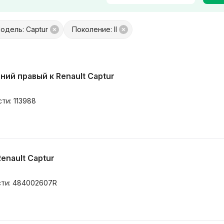
одель: Captur
Поколение: II
платой
Только с фото
 обмен
Товары от Куфар Маркета
ий правый к Renault Captur
сти: 113988
Renault Captur
асти: 484002607R