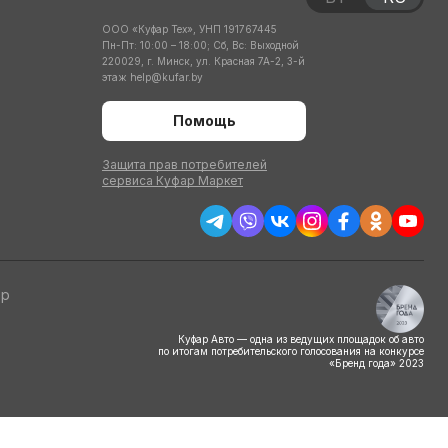
ООО «Куфар Тех», УНП 191767445
Пн-Пт: 10:00 – 18:00; Сб, Вс: Выходной
220029, г. Минск, ул. Красная 7А-2, 3-й
этаж
help@kufar.by
Помощь
Защита прав потребителей
сервиса Куфар Маркет
тр
Куфар Авто — одна из ведущих площадок об авто
по итогам потребительского голосования на конкурсе
«Бренд года» 2023