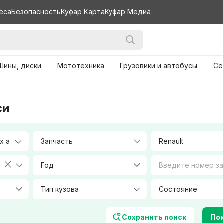
еса
Безопасность
Куфар Карта
Куфар Медиа
Шины, диски
Мототехника
Грузовики и автобусы
Се
I
си
Запчасть
Renault
Год
Тип кузова
Объем, л
Сохранить поиск
Пок