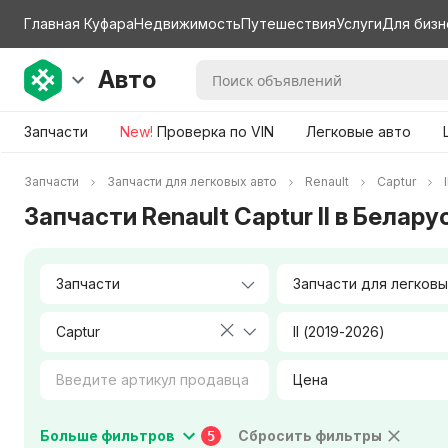
Главная Куфара
Недвижимость
Путешествия
Услуги
Для бизн
Авто
Запчасти
New!
Проверка по VIN
Легковые авто
Запчасти
Запчасти для легковых авто
Renault
Captur
I
Запчасти Renault Captur II в Белару
Captur
II (2019-2026)
Цена
Коробка передач
Тип двигателя
Больше фильтров
Сбросить фильтры
5