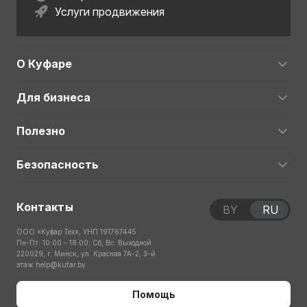
Услуги продвижения
О Куфаре
Для бизнеса
Полезно
Безопасность
Контакты
BY
RU
ООО «Куфар Тех», УНП 191767445
Пн-Пт: 10:00 – 18:00; Сб, Вс: Выходной
220029, г. Минск, ул. Красная 7А-2, 3-й
этаж
help@kufar.by
Помощь