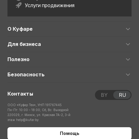
Услуги продвижения
О Куфаре
Для бизнеса
Полезно
Безопасность
Контакты
BY
RU
ООО «Куфар Тех», УНП 191767445
Пн-Пт: 10:00 – 18:00; Сб, Вс: Выходной
220029, г. Минск, ул. Красная 7А-2, 3-й
этаж
help@kufar.by
Помощь