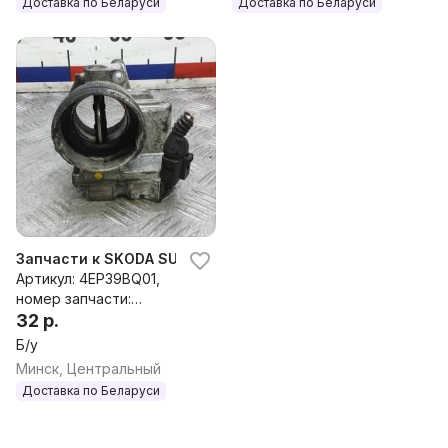
Доставка по Беларуси
Доставка по Беларуси
38145209Q,038145215,03G
145209E,03G145209M
Запчасти к SKODA SUPERB 1 Дроссельная заслонка дизе
Артикул: 4EP39BQ01,
номер запчасти:
036128063C
32 р.
Б/у
Минск, Центральный
Доставка по Беларуси