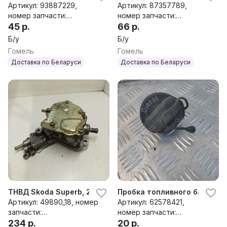
Артикул: 93887229,
Артикул: 87357789,
номер запчасти:
номер запчасти:
1K0201801
45 р.
1k0919050
66 р.
Б/у
Б/у
Гомель
Гомель
Доставка по Беларуси
Доставка по Беларуси
ТНВД Skoda Superb, 2007 г.
Пробка топливного бака к Sk
Артикул: 49890_18, номер
Артикул: 62578421,
запчасти:
номер запчасти:
038145209,038145209A,0
234 р.
62578421
20 р.