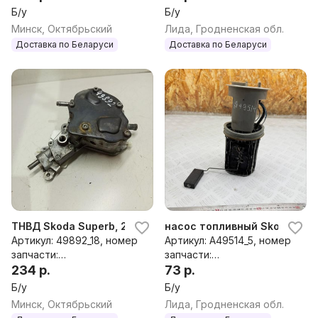
38145209C,038145209E,0
Б/у
Б/у
38145209H,038145209K,0
Минск, Октябрьский
Лида, Гродненская обл.
38145209M,038145209N,0
Доставка по Беларуси
Доставка по Беларуси
38145209Q,038145215,03G
145209E,03G145209M
ТНВД Skoda Superb, 2007 г.
насос топливный Skoda Super
Артикул: 49892_18, номер
Артикул: A49514_5, номер
запчасти:
запчасти:
038145209,038145209A,0
234 р.
220212010002,3B0919050,
73 р.
38145209C,038145209E,0
3B0919050B
Б/у
Б/у
38145209H,038145209K,0
Минск, Октябрьский
Лида, Гродненская обл.
38145209M,038145209N,0