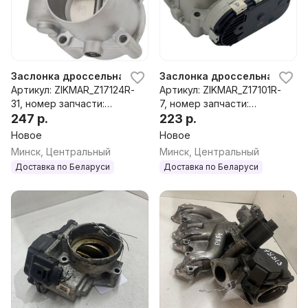
Заслонка дроссельная Skoda Superb 1 поколение рестайл
Заслонка дроссельная Skoda
Артикул: ZIKMAR_Z17124R-
Артикул: ZIKMAR_Z17101R-
31, номер запчасти:
7, номер запчасти:
03C133062C,03C133062S,
247 р.
06B133062M,Z17101R
223 р.
03C133062T,Z17124R
Новое
Новое
Минск, Центральный
Минск, Центральный
Доставка по Беларуси
Доставка по Беларуси