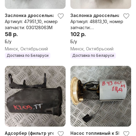
Заслонка дроссельная Skoda Superb, 2007 г.
Заслонка дроссельная Skoda
Артикул: 47951_10, номер
Артикул: 48813_10, номер
запчасти: 03G128063M
запчасти:
58 р.
03G128063Q,03G129637A,
102 р.
03G131502
Б/у
Б/у
Минск, Октябрьский
Минск, Октябрьский
Доставка по Беларуси
Доставка по Беларуси
Адсорбер (фильтр угольный) к Skoda Superb 2
Насос топливный к Skoda Su