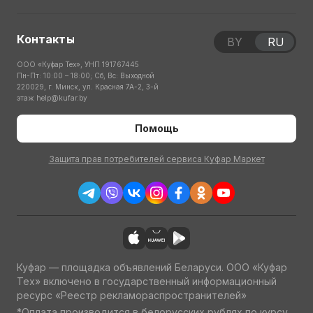
Контакты
BY
RU
ООО «Куфар Тех», УНП 191767445
Пн-Пт: 10:00 – 18:00; Сб, Вс: Выходной
220029, г. Минск, ул. Красная 7А-2, 3-й
этаж
help@kufar.by
Помощь
Защита прав потребителей сервиса Куфар Маркет
Куфар — площадка объявлений Беларуси. ООО «Куфар
Тех» включено в государственный информационный
ресурс «Реестр рекламораспространителей»
*Оплата производится в белорусских рублях по курсу