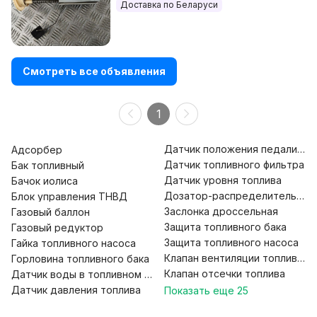
Доставка по Беларуси
Смотреть все объявления
1
Датчик положения педали газ
Адсорбер
Датчик топливного фильтра
Бак топливный
Датчик уровня топлива
Бачок иолиса
Дозатор-распределитель топ
Блок управления ТНВД
Заслонка дроссельная
Газовый баллон
Защита топливного бака
Газовый редуктор
Защита топливного насоса
Гайка топливного насоса
Клапан вентиляции топливног
Горловина топливного бака
Клапан отсечки топлива
Датчик воды в топливном фильтре
Датчик давления топлива
Показать еще
25