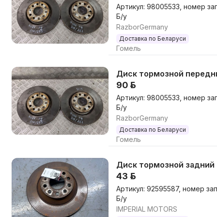
Артикул: 98005533, номер за
Б/у
RazborGermany
Доставка по Беларуси
Гомель
Диск тормозной передний
90 р.
Артикул: 98005533, номер за
Б/у
RazborGermany
Доставка по Беларуси
Гомель
Диск тормозной задний 
43 р.
Артикул: 92595587, номер за
Б/у
IMPERIAL MOTORS