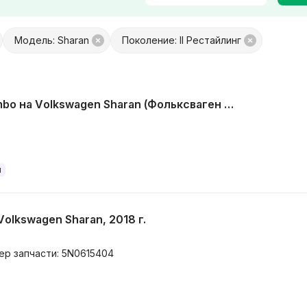
Модель: Sharan
Поколение: II Рестайлинг
платой
Только с фото
 обмен
Товары от Куфар Маркета
Тормозная система Brembo на Volkswagen Sharan (Фольксваген Шаран)
и
olkswagen Sharan, 2018 г.
мер запчасти: 5N0615404