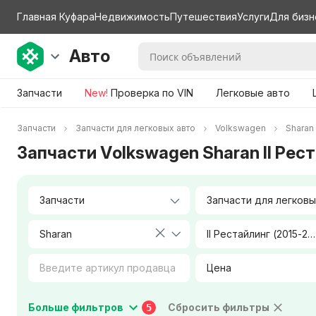
Главная Куфара
Недвижимость
Путешествия
Услуги
Для бизн
Авто
Запчасти
New!
Проверка по VIN
Легковые авто
Запчасти
Запчасти для легковых авто
Volkswagen
Sharan
Запчасти Volkswagen Sharan II Рес
Sharan
II Рестайлинг (2015-2020)
Цена
Коробка передач
Тип двигателя
Больше фильтров
Сбросить фильтры
5