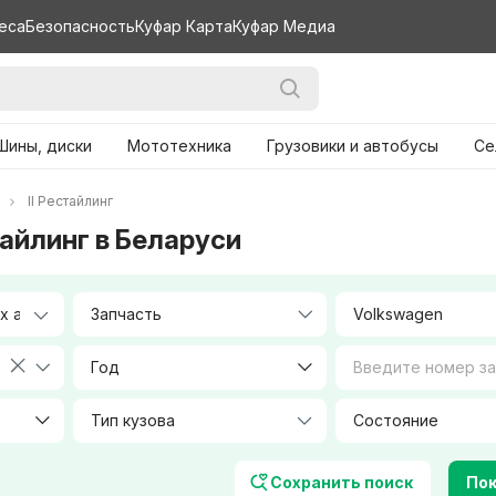
еса
Безопасность
Куфар Карта
Куфар Медиа
Шины, диски
Мототехника
Грузовики и автобусы
Се
II Рестайлинг
тайлинг в Беларуси
Запчасть
Volkswagen
Год
Тип кузова
Объем, л
Сохранить поиск
Пок