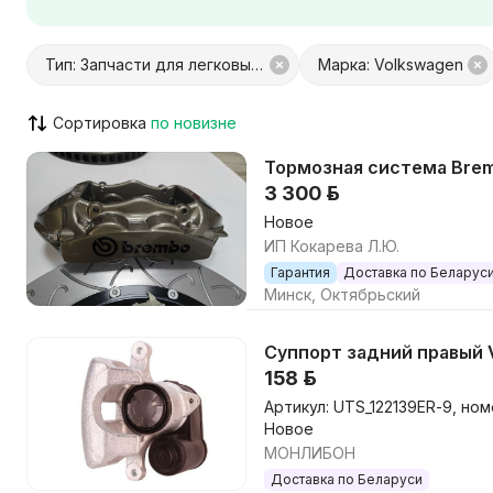
Город / Район
Тип: Запчасти для легковых авто
Марка: Volkswagen
Сортировка
С Куфар Доставкой
С Куфар О
Только с видео
Возможен
3 300 р.
Новое
ИП Кокарева Л.Ю.
Гарантия
Доставка по Беларус
Минск, Октябрьский
Суппорт задний правый V
158 р.
Артикул: UTS_122139ER-9, но
Новое
МОНЛИБОН
Доставка по Беларуси