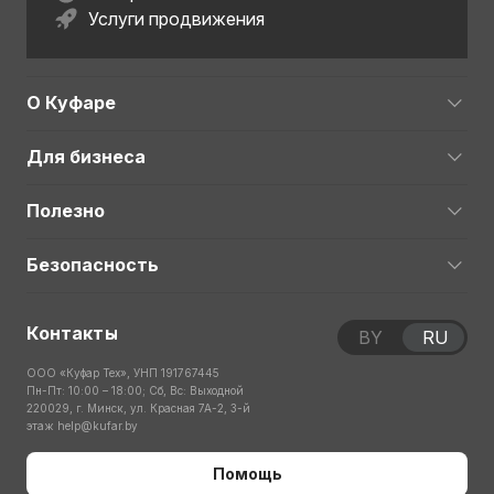
Услуги продвижения
О Куфаре
Для бизнеса
Полезно
Безопасность
Контакты
BY
RU
ООО «Куфар Тех», УНП 191767445
Пн-Пт: 10:00 – 18:00; Сб, Вс: Выходной
220029, г. Минск, ул. Красная 7А-2, 3-й
этаж
help@kufar.by
Помощь