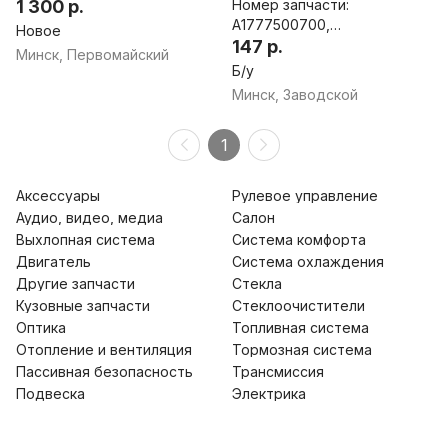
1 300 р.
Номер запчасти:
A1777500700,
Новое
A1777500800
147 р.
Минск, Первомайский
Б/у
Минск, Заводской
1
Аксессуары
Рулевое управление
Аудио, видео, медиа
Салон
Выхлопная система
Система комфорта
Двигатель
Система охлаждения
Другие запчасти
Стекла
Кузовные запчасти
Стеклоочистители
Оптика
Топливная система
Отопление и вентиляция
Тормозная система
Пассивная безопасность
Трансмиссия
Подвеска
Электрика