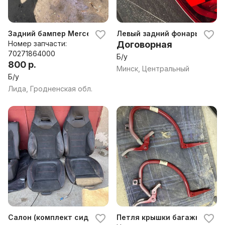
Задний бампер Mercedes A180 W177
Левый задний фонарь Мерсе
Номер запчасти:
Договорная
70271864000
Б/у
800 р.
Минск, Центральный
Б/у
Лида, Гродненская обл.
Салон (комплект сидений) Мерседес AW 177
Петля крышки багажника Me