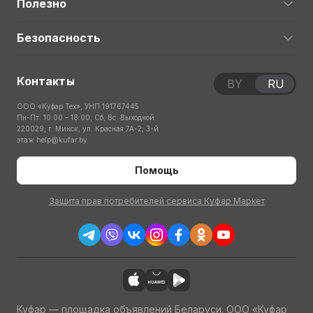
Полезно
Безопасность
Контакты
BY
RU
ООО «Куфар Тех», УНП 191767445
Пн-Пт: 10:00 – 18:00; Сб, Вс: Выходной
220029, г. Минск, ул. Красная 7А-2, 3-й
этаж
help@kufar.by
Помощь
Защита прав потребителей сервиса Куфар Маркет
Куфар — площадка объявлений Беларуси. ООО «Куфар