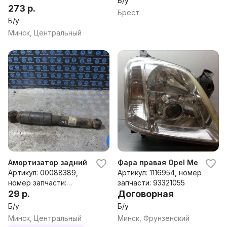
Б/у
273 р.
Брест
Б/у
Минск, Центральный
Амортизатор задний Opel Meriva 2005г
Фара правая Opel Meriva, 200
Артикул: 00088389,
Артикул: 1116954, номер
номер запчасти:
запчасти: 93321055
22194394
29 р.
Договорная
Б/у
Б/у
Минск, Центральный
Минск, Фрунзенский