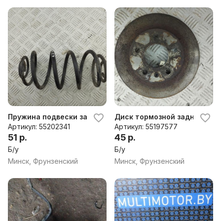
Пружина подвески задняя Opel Meriva A (2003-2010)
Диск тормозной задний Opel
Артикул: 55202341
Артикул: 55197577
51 р.
45 р.
Б/у
Б/у
Минск, Фрунзенский
Минск, Фрунзенский