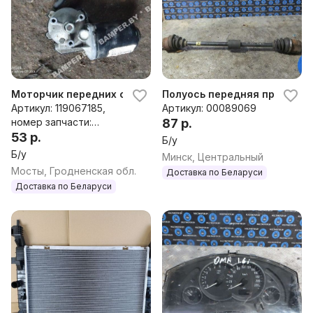
Моторчик передних стеклоочистителей (дворников) к Ope
Полуось передняя правая (п
Артикул: 119067185,
Артикул: 00089069
номер запчасти:
87 р.
119067185
53 р.
Б/у
Б/у
Минск, Центральный
Мосты, Гродненская обл.
Доставка по Беларуси
Доставка по Беларуси