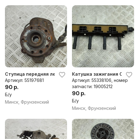
Ступица передняя левая Opel Meriva A (2003-2010)
Катушка зажигания Opel Mer
Артикул: 55197681
Артикул: 55338106, номер
90 р.
запчасти: 19005212
90 р.
Б/у
Б/у
Минск, Фрунзенский
Минск, Фрунзенский