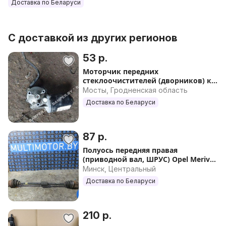
Доставка по Беларуси
С доставкой из других регионов
53 р.
Моторчик передних
стеклоочистителей (дворников) к
Opel Meriva 1
Мосты, Гродненская область
Доставка по Беларуси
87 р.
Полуось передняя правая
(приводной вал, ШРУС) Opel Meriva
2005г
Минск, Центральный
Доставка по Беларуси
210 р.