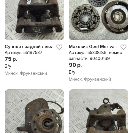
Суппорт задний левый Opel Meriva A (2003-2010)
Маховик Opel Meriva A (2003
Артикул: 55197537
Артикул: 55338189, номер
75 р.
запчасти: 90400169
90 р.
Б/у
Б/у
Минск, Фрунзенский
Минск, Фрунзенский