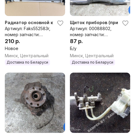
Радиатор основной к Opel Meriva 1
Щиток приборов (приборная 
Артикул: Faks552583r,
Артикул: 00088802,
номер запчасти:
номер запчасти:
1300496, 13303637
210 р.
13146880BB
87 р.
Новое
Б/у
Минск, Центральный
Минск, Центральный
Доставка по Беларуси
Доставка по Беларуси