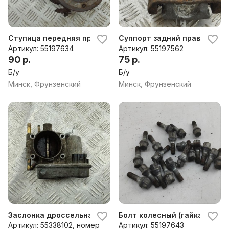
Ступица передняя правая Opel Meriva A (2003-2010)
Суппорт задний правый Opel
Артикул: 55197634
Артикул: 55197562
90 р.
75 р.
Б/у
Б/у
Минск, Фрунзенский
Минск, Фрунзенский
Заслонка дроссельная Opel Meriva A (2003-2010)
Болт колесный (гайка колесн
Артикул: 55338102, номер
Артикул: 55197643