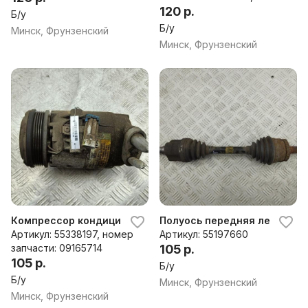
0124425009
120 р.
Б/у
Б/у
Минск, Фрунзенский
Минск, Фрунзенский
Компрессор кондиционера Opel Meriva A (2003-2010)
Полуось передняя левая Opel
Артикул: 55338197, номер
Артикул: 55197660
запчасти: 09165714
105 р.
105 р.
Б/у
Б/у
Минск, Фрунзенский
Минск, Фрунзенский