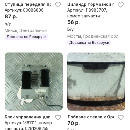
Ступица передняя правая Opel Meriva 2005г
Цилиндр тормозной главный 
Артикул: 00088836
Артикул: 118983707,
87 р.
номер запчасти:
118983707
56 р.
Б/у
Б/у
Минск, Центральный
Мосты, Гродненская обл.
Доставка по Беларуси
Доставка по Беларуси
Блок управления двигателем Opel Meriva 0261208255
Лобовое стекло к Opel Meriv
Артикул: 136131.1, номер
70 р.
запчасти: 0261208255