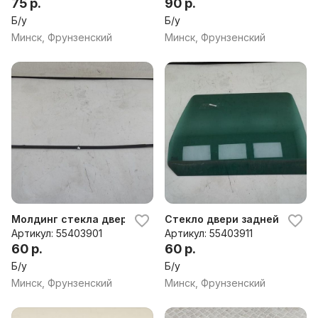
7M3974950ER
75 р.
90 р.
Б/у
Б/у
Минск, Фрунзенский
Минск, Фрунзенский
Молдинг стекла двери задней правой наружный Volksw
Стекло двери задней правой
Артикул: 55403901
Артикул: 55403911
60 р.
60 р.
Б/у
Б/у
Минск, Фрунзенский
Минск, Фрунзенский