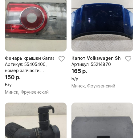
Фонарь крышки багажника левый Volkswagen Sharan (2
Капот Volkswagen Sharan (2
Артикул: 55405400,
Артикул: 55214870
номер запчасти:
165 р.
7M3945253
150 р.
Б/у
Б/у
Минск, Фрунзенский
Минск, Фрунзенский