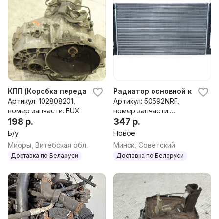
КПП (Коробка передач механическая) к Volkswagen Sharan
Радиатор основной к Volkswa
Артикул: 102808201,
Артикул: 50592NRF,
номер запчасти: FUX
номер запчасти:
198 р.
50592nrf,1109113,ym218005
347 р.
da,1109257,1209590,12096
Б/у
Новое
04,ym218005aa,ym218005
Миоры, Витебская обл.
Минск, Советский
ab,ym218005dc,7m3121253
Доставка по Беларуси
Доставка по Беларуси
b,7m3121253b