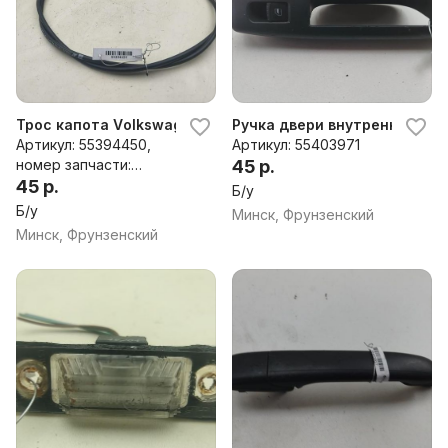
Трос капота Volkswagen Sharan (2000-2010)
Ручка двери внутренняя зад
Артикул: 55394450,
Артикул: 55403971
номер запчасти:
45 р.
7M3823531A
45 р.
Б/у
Б/у
Минск, Фрунзенский
Минск, Фрунзенский