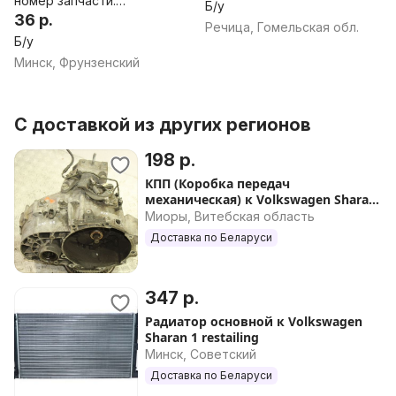
номер запчасти:
Б/у
7M3837114
36 р.
Речица, Гомельская обл.
Б/у
Минск, Фрунзенский
С доставкой из других регионов
198 р.
КПП (Коробка передач
механическая) к Volkswagen Sharan
1 restailing
Миоры, Витебская область
Доставка по Беларуси
347 р.
Радиатор основной к Volkswagen
Sharan 1 restailing
Минск, Советский
Доставка по Беларуси