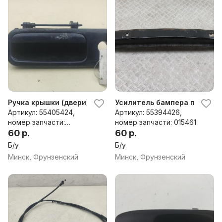
Ручка крышки (двери) багажника Volkswagen Sharan (
Усилитель бампера передне
Артикул: 55405424,
Артикул: 55394426,
номер запчасти:
номер запчасти: 015461
6N0827565D
60 р.
60 р.
Б/у
Б/у
Минск, Фрунзенский
Минск, Фрунзенский