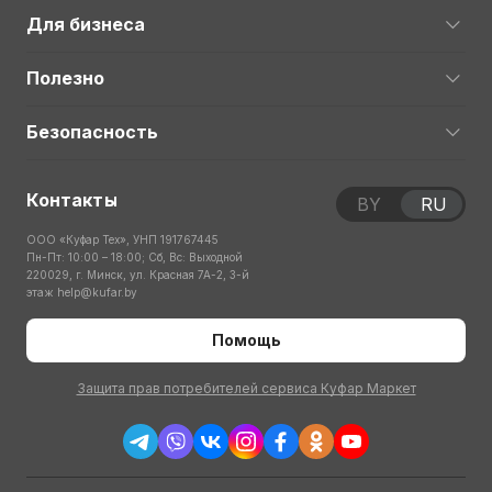
Для бизнеса
Полезно
Безопасность
Контакты
BY
RU
ООО «Куфар Тех», УНП 191767445
Пн-Пт: 10:00 – 18:00; Сб, Вс: Выходной
220029, г. Минск, ул. Красная 7А-2, 3-й
этаж
help@kufar.by
Помощь
Защита прав потребителей сервиса Куфар Маркет