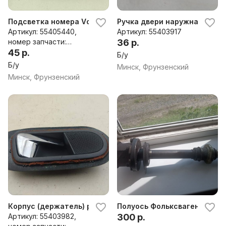
Подсветка номера Volkswagen Sharan (2000-2010)
Ручка двери наружная задня
Артикул: 55405440,
Артикул: 55403917
номер запчасти:
36 р.
7M3943021B
45 р.
Б/у
Б/у
Минск, Фрунзенский
Минск, Фрунзенский
Корпус (держатель) ручки двери задней правой Volks
Полуось Фольксваген шаран
Артикул: 55403982,
300 р.