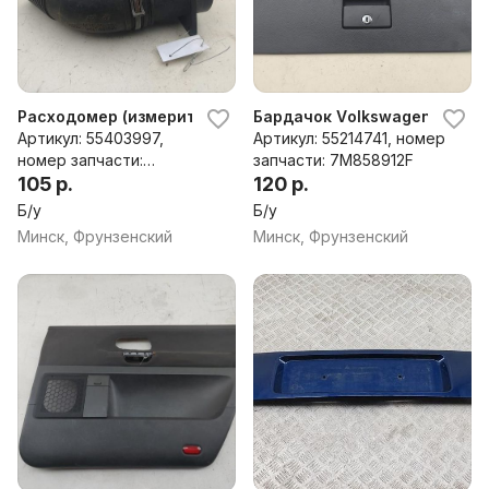
Расходомер (измеритель потока воздуха) Volkswagen
Бардачок Volkswagen Sharan
Артикул: 55403997,
Артикул: 55214741, номер
номер запчасти:
запчасти: 7M858912F
038906461C, 0281002757
105 р.
120 р.
Б/у
Б/у
Минск, Фрунзенский
Минск, Фрунзенский