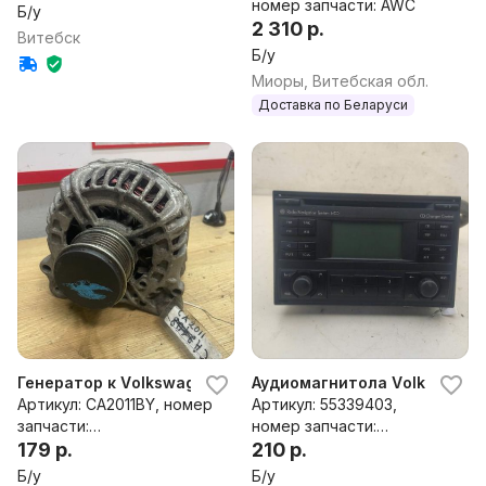
номер запчасти: AWC
Б/у
2 310 р.
Витебск
Б/у
Миоры, Витебская обл.
Доставка по Беларуси
Генератор к Volkswagen Sharan 2 restailing
Аудиомагнитола Volkswagen
Артикул: CA2011BY, номер
Артикул: 55339403,
запчасти:
номер запчасти:
0124525187,0124525542,0
179 р.
1J035191A
210 р.
986081160,F000BL081C,F
Б/у
Б/у