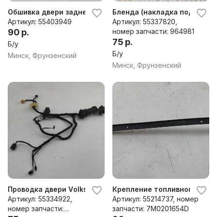
Обшивка двери задней правой (дверная карта) Volksw
Бленда (накладка под номер
Артикул: 55403949
Артикул: 55337820,
90 р.
номер запчасти: 964981
75 р.
Б/у
Б/у
Минск, Фрунзенский
Минск, Фрунзенский
Проводка двери Volkswagen Sharan (2000-2010)
Крепление топливного бака 
Артикул: 55334922,
Артикул: 55214737, номер
номер запчасти:
запчасти: 7M0201654D