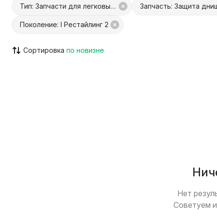
Тип: Запчасти для легковых авто
Запчасть: Защита дни
Поколение: I Рестайлинг 2
С Куфар Доставкой
С Куфар О
Сортировка
Только с видео
Возможен
Нич
Нет резул
Советуем и