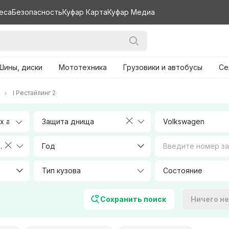
еса
Безопасность
Куфар Карта
Куфар Медиа
Шины, диски
Мототехника
Грузовики и автобусы
Се
I Рестайлинг 2
Защита днища
Volkswagen
2003-2010)
Год
Тип кузова
Объем, л
Сохранить поиск
Ничего н