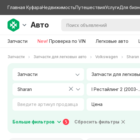
Главная Куфара
Недвижимость
Путешествия
Услуги
Для бизн
Авто
Запчасти
New!
Проверка по VIN
Легковые авто
Запчасти
Запчасти для легковых авто
Volkswagen
Sharan
Sharan
I Рестайлинг 2 (
Цена
Коробка передач
Тип двигателя
Больше фильтров
Сбросить фильтры
5
Город / Район