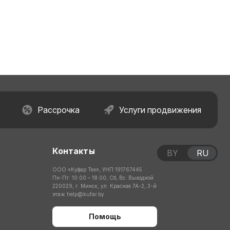
Рассрочка
Услуги продвижения
Контакты
BY
RU
ООО «Куфар Тех», УНП 191767445
Пн-Пт: 10:00 – 18:00; Сб, Вс: Выходной
220029, г. Минск, ул. Красная 7А-2, 3-й
этаж
help@kufar.by
Помощь