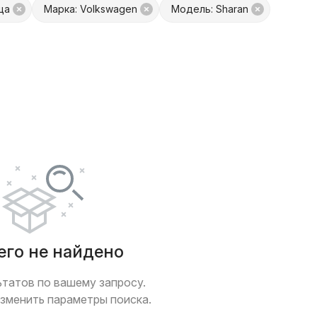
ща
Марка: Volkswagen
Модель: Sharan
платой
Только с фото
 обмен
Товары от Куфар Маркета
его не найдено
ьтатов по вашему запросу.
зменить параметры поиска.