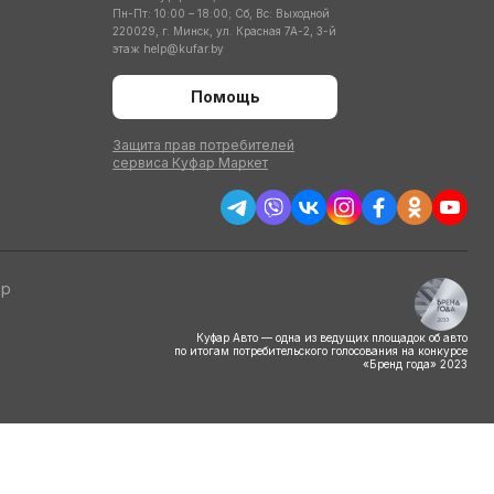
Пн-Пт: 10:00 – 18:00; Сб, Вс: Выходной
220029, г. Минск, ул. Красная 7А-2, 3-й
этаж
help@kufar.by
Помощь
Защита прав потребителей
сервиса Куфар Маркет
тр
Куфар Авто — одна из ведущих площадок об авто
по итогам потребительского голосования на конкурсе
«Бренд года» 2023