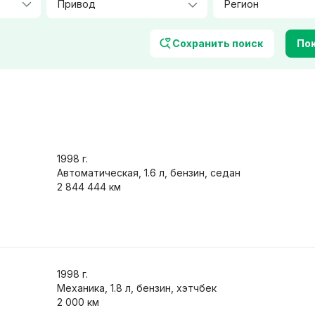
Количество посадочных мест
Цвет
Сохранить поиск
Пок
Фары
Характеристики
1998
г.
ер / климат-контроль
Автоматическая, 1.6 л, бензин, седан
Обогрев сидений
2 844 444 км
авигация
Легкосплавные диски
орамная крыша
Защита от угона
/ Bluetooth
Только с фото
 обмен
1998
г.
Механика, 1.8 л, бензин, хэтчбек
2 000 км