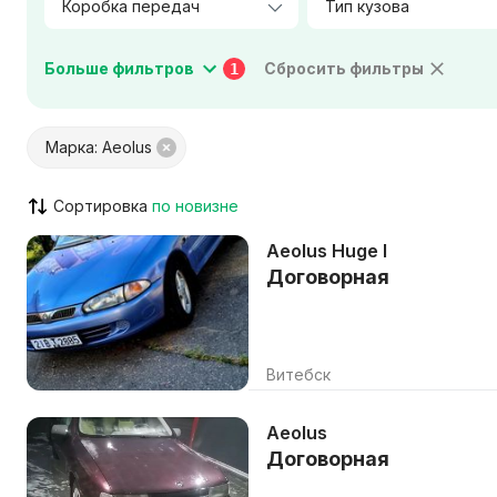
Тип кузова
Мощность двигателя, л.с.
Больше фильтров
Сбросить фильтры
1
Цвет салона
Материал салона
Марка: Aeolus
Город / Район
Сортировка
Aeolus Huge I
VIN указан
Кондицион
Договорная
ABS / ESP / ASR
Штатная н
Парктроник / камера
Люк / пан
Круиз-контроль
AUX / USB 
Витебск
Только с видео
Возможен
Aeolus
Договорная