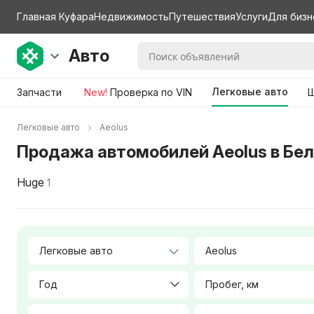
Главная Куфара
Недвижимость
Путешествия
Услуги
Для бизн
Авто
Легковые авто
Запчасти
New!
Проверка по VIN
Ш
Легковые авто
Aeolus
Продажа автомобилей Aeolus в Бе
Huge
1
Aeolus
Год
Пробег, км