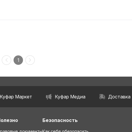
1
Куфар Маркет
Куфар Медиа
Доставка
Полезно
Безопасность
равовые документы
Как себя обезопасить