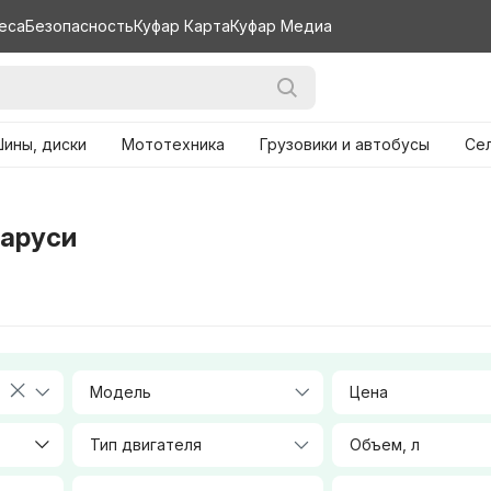
еса
Безопасность
Куфар Карта
Куфар Медиа
ины, диски
Мототехника
Грузовики и автобусы
Се
ларуси
Модель
Цена
Тип двигателя
Объем, л