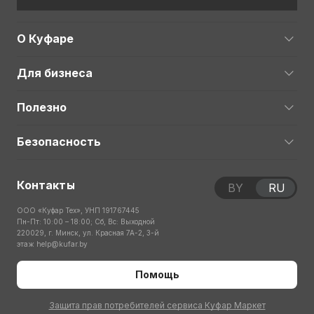
О Куфаре
Для бизнеса
Полезно
Безопасность
Контакты
BY
RU
ООО «Куфар Тех», УНП 191767445
Пн-Пт: 10:00 – 18:00; Сб, Вс: Выходной
220029, г. Минск, ул. Красная 7А-2, 3-й
этаж
help@kufar.by
Помощь
Защита прав потребителей сервиса Куфар Маркет