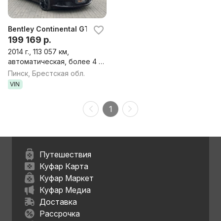
Bentley Continental GT II Рестайлинг
199 169 р.
2014 г., 113 057 км,
автоматическая, более 4 л,
бензин, купе
Пинск, Брестская обл.
VIN
1
Путешествия
Куфар Карта
Куфар Маркет
Куфар Медиа
Доставка
Рассрочка