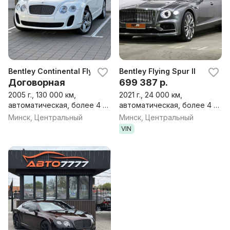
Bentley Continental Flying Spur Continental Flying Spur
Bentley Flying Spur II
Договорная
699 387 р.
2005 г., 130 000 км,
2021 г., 24 000 км,
автоматическая, более 4 л,
автоматическая, более 4 л,
бензин, седан
бензин, седан
Минск, Центральный
Минск, Центральный
VIN