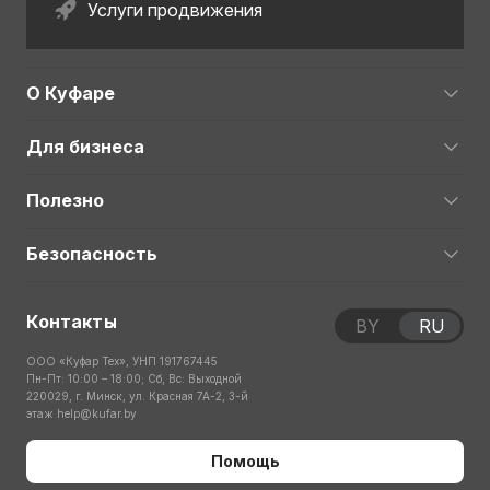
Услуги продвижения
О Куфаре
Для бизнеса
Полезно
Безопасность
Контакты
BY
RU
ООО «Куфар Тех», УНП 191767445
Пн-Пт: 10:00 – 18:00; Сб, Вс: Выходной
220029, г. Минск, ул. Красная 7А-2, 3-й
этаж
help@kufar.by
Помощь