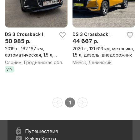
DS 3 Crossback I
DS 3 Crossback I
50 985 р.
44 667 р.
2019 г., 162 167 км,
2020 г., 131 613 км, механика,
автоматическая, 1.5 л,
1.5 л, дизель, внедорожник
дизель, минивэн
Слоним, Гродненская обл.
Минск, Ленинский
VIN
1
Путешествия
Куфар Карта