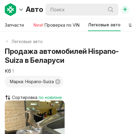
+
Авто
Легковые авто
Запчасти
New!
Проверка по VIN
Ши
Легковые авто
Продажа автомобилей Hispano-
Suiza в Беларуси
K6
1
Марка: Hispano-Suiza
Сортировка