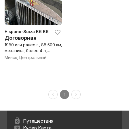
Hispano-Suiza K6 K6
Договорная
1980 или ранее г., 88 500 км,
механика, более 4 л,
бензин, купе
Минск, Центральный
1
Путешествия
Куфар Карта