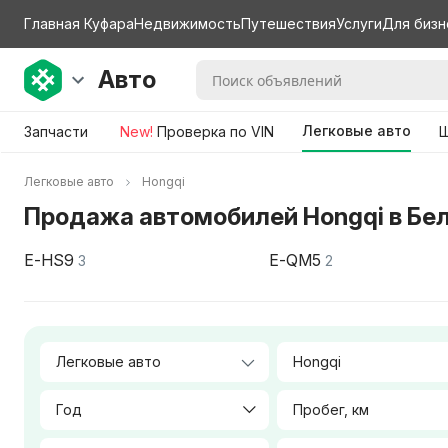
Главная Куфара
Недвижимость
Путешествия
Услуги
Для бизн
Авто
Легковые авто
Запчасти
New!
Проверка по VIN
Ш
Легковые авто
Hongqi
Продажа автомобилей Hongqi в Бе
E-HS9
E-QM5
3
2
Hongqi
Год
Пробег, км