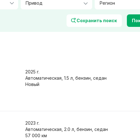
Количество посадочных мест
Цвет
Сохранить поиск
Пок
Фары
Характеристики
2025
г.
ер / климат-контроль
Автоматическая, 1.5 л, бензин, седан
Обогрев сидений
Новый
авигация
Легкосплавные диски
орамная крыша
Защита от угона
/ Bluetooth
Только с фото
 обмен
2023
г.
Автоматическая, 2.0 л, бензин, седан
57 000 км