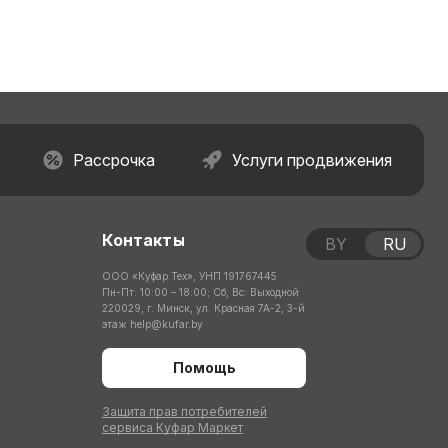
Рассрочка
Услуги продвижения
Контакты
BY
RU
ООО «Куфар Тех», УНП 191767445
Пн-Пт: 10:00 – 18:00; Сб, Вс: Выходной
220029, г. Минск, ул. Красная 7А-2, 3-й
этаж
help@kufar.by
Помощь
Защита прав потребителей
сервиса Куфар Маркет