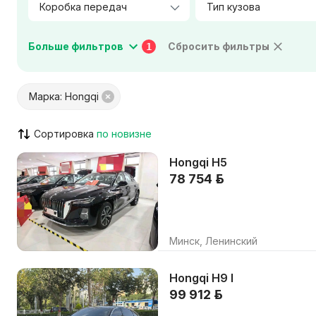
Тип кузова
Мощность двигателя, л.с.
Больше фильтров
Сбросить фильтры
1
Цвет салона
Материал салона
Марка: Hongqi
Город / Район
Сортировка
Hongqi H5
VIN указан
Кондицион
78 754 р.
ABS / ESP / ASR
Штатная н
Парктроник / камера
Люк / пан
Круиз-контроль
AUX / USB 
Минск, Ленинский
Только с видео
Возможен
Hongqi H9 I
99 912 р.