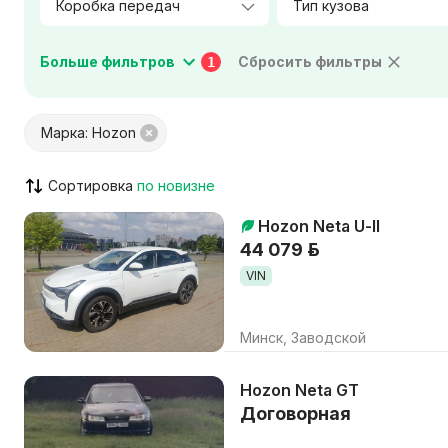
Тип кузова
Мощность двигателя, л.с.
Больше фильтров
Сбросить фильтры
1
Цвет салона
Материал салона
Марка: Hozon
Город / Район
Сортировка
Hozon Neta U-II
VIN указан
Кондицион
44 079 р.
ABS / ESP / ASR
Штатная н
VIN
Парктроник / камера
Люк / пан
Круиз-контроль
AUX / USB 
Минск, Заводской
Только с видео
Возможен
Hozon Neta GT
Договорная