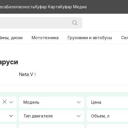
еса
Безопасность
Куфар Карта
Куфар Медиа
ины, диски
Мототехника
Грузовики и автобусы
Се
аруси
Neta V
1
Модель
Цена
Тип двигателя
Объем, л