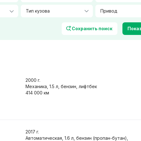
Тип кузова
Количество посадочных мест
Цвет
Сохранить поиск
Показ
Фары
Характеристики
2000
г.
ер / климат-контроль
Механика, 1.5 л, бензин, лифтбек
Обогрев сидений
414 000 км
авигация
Легкосплавные диски
орамная крыша
Защита от угона
/ Bluetooth
Только с фото
 обмен
2017
г.
Автоматическая, 1.6 л, бензин (пропан-бутан),