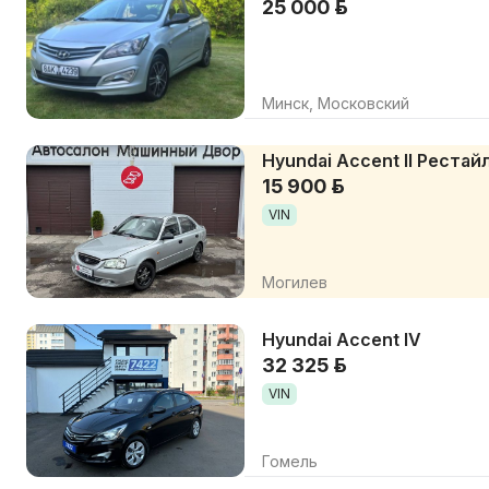
25 000 р.
Минск, Московский
Hyundai Accent II Рестай
15 900 р.
VIN
Могилев
Hyundai Accent IV
32 325 р.
VIN
Гомель