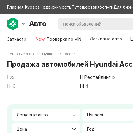
Главная Куфара
Недвижимость
Путешествия
Услуги
Для бизн
Авто
Легковые авто
Запчасти
New!
Проверка по VIN
Ш
Легковые авто
Hyundai
Accent
Продажа автомобилей Hyundai Acc
I
II Рестайлинг
23
12
II
III
10
4
Hyundai
Цена
Год