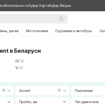
еса
Безопасность
Куфар Карта
Куфар Медиа
ины, диски
Мототехника
Грузовики и автобусы
Се
ent в Беларуси
IV
22
V
27
Accent
Поколение
Пробег, км
Тип двигателя