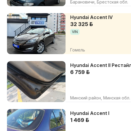
Барановичи, Брестская обл.
Hyundai Accent IV
32 325 р.
VIN
Гомель
Hyundai Accent II Рестай
6 759 р.
Минский район, Минская обл.
Hyundai Accent I
1 469 р.