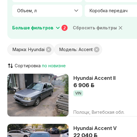
Объем, л
Мощность двигателя, л.с.
Больше фильтров
Сбросить фильтры
2
Цвет салона
Материал салона
Марка: Hyundai
Модель: Accent
Город / Район
Сортировка
Hyundai Accent II
VIN указан
Кондицион
6 906 р.
ABS / ESP / ASR
Штатная н
VIN
Парктроник / камера
Люк / пан
Круиз-контроль
AUX / USB 
Полоцк, Витебская обл.
Только с видео
Возможен
Hyundai Accent V
22 040 р.