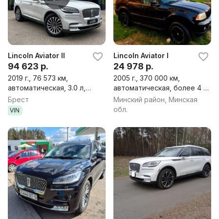
Lincoln Aviator II
Lincoln Aviator I
94 623 р.
24 978 р.
2019 г., 76 573 км,
2005 г., 370 000 км,
автоматическая, 3.0 л,
автоматическая, более 4 л,
бензин, внедорожник
бензин (пропан-бутан),
Брест
Минский район, Минская
внедорожник
обл.
VIN