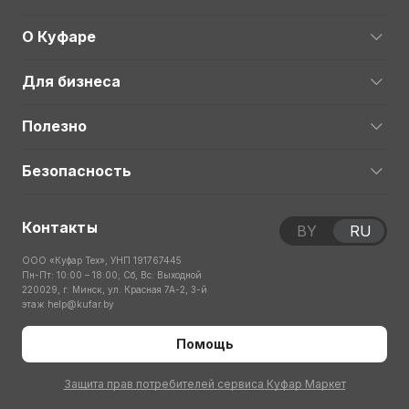
О Куфаре
Для бизнеса
Полезно
Безопасность
Контакты
BY
RU
ООО «Куфар Тех», УНП 191767445
Пн-Пт: 10:00 – 18:00; Сб, Вс: Выходной
220029, г. Минск, ул. Красная 7А-2, 3-й
этаж
help@kufar.by
Помощь
Защита прав потребителей сервиса Куфар Маркет