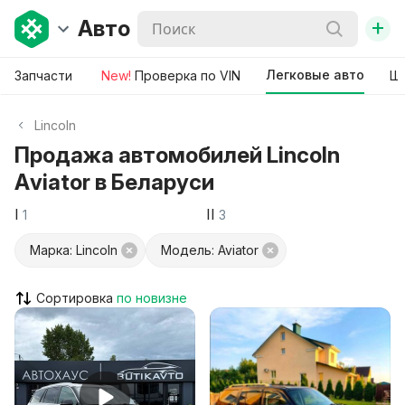
+
Авто
Легковые авто
Запчасти
New!
Проверка по VIN
Ши
Lincoln
Продажа автомобилей Lincoln
Aviator в Беларуси
I
II
1
3
Марка: Lincoln
Модель: Aviator
Сортировка