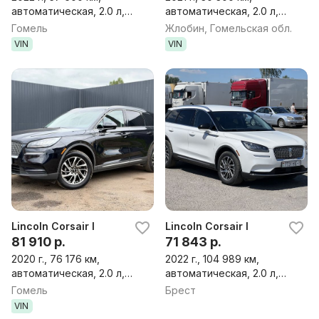
автоматическая, 2.0 л,
автоматическая, 2.0 л,
бензин, внедорожник
бензин, внедорожник
Гомель
Жлобин, Гомельская обл.
VIN
VIN
Lincoln Corsair I
Lincoln Corsair I
81 910 р.
71 843 р.
2020 г., 76 176 км,
2022 г., 104 989 км,
автоматическая, 2.0 л,
автоматическая, 2.0 л,
бензин, внедорожник
бензин, внедорожник
Гомель
Брест
VIN