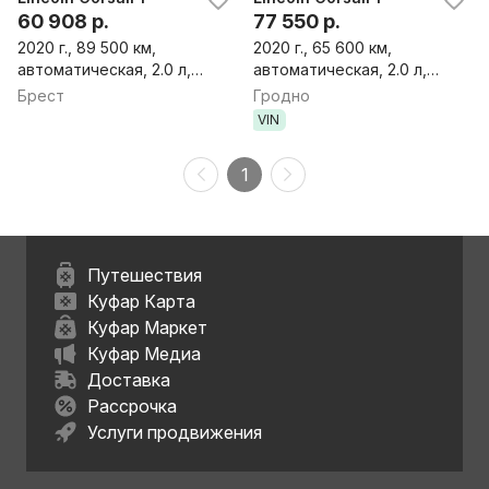
60 908 р.
77 550 р.
2020 г., 89 500 км,
2020 г., 65 600 км,
автоматическая, 2.0 л,
автоматическая, 2.0 л,
бензин, внедорожник
бензин, внедорожник
Брест
Гродно
VIN
1
Путешествия
Куфар Карта
Куфар Маркет
Куфар Медиа
Доставка
Рассрочка
Услуги продвижения