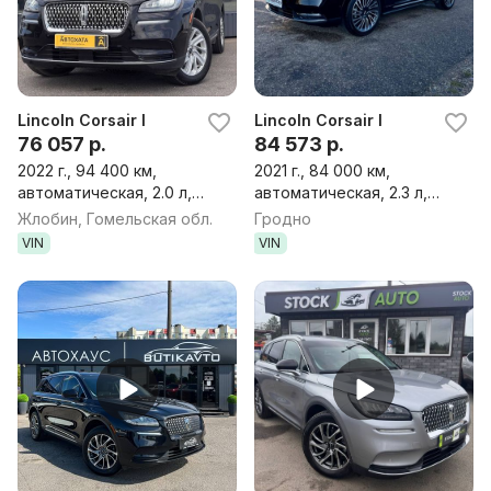
Lincoln Corsair I
Lincoln Corsair I
76 057 р.
84 573 р.
2022 г., 94 400 км,
2021 г., 84 000 км,
автоматическая, 2.0 л,
автоматическая, 2.3 л,
бензин, внедорожник
бензин, внедорожник
Жлобин, Гомельская обл.
Гродно
VIN
VIN