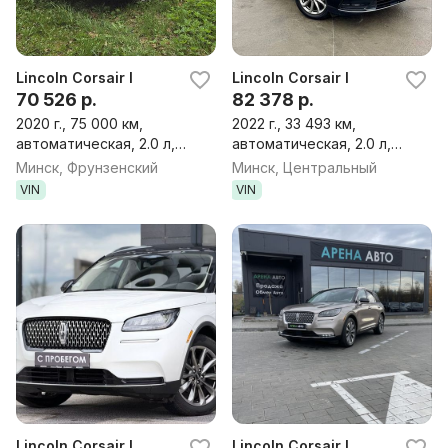
Lincoln Corsair I
Lincoln Corsair I
70 526 р.
82 378 р.
2020 г., 75 000 км,
2022 г., 33 493 км,
автоматическая, 2.0 л,
автоматическая, 2.0 л,
бензин, внедорожник
бензин, внедорожник
Минск, Фрунзенский
Минск, Центральный
VIN
VIN
Lincoln Corsair I
Lincoln Corsair I