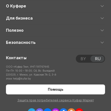
О Куфаре
Для бизнеса
Полезно
Безопасность
Контакты
BY
RU
ООО «Куфар Тех», УНП 191767445
Пн-Пт: 10:00 – 18:00; Сб, Вс: Выходной
220029, г. Минск, ул. Красная 7А-2, 3-й
этаж
help@kufar.by
Помощь
Защита прав потребителей сервиса Куфар Маркет