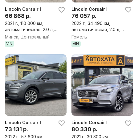
Lincoln Corsair I
Lincoln Corsair I
66 868 р.
76 057 р.
2021 г., 110 000 км,
2022 г., 34 490 км,
автоматическая, 2.0 л,
автоматическая, 2.0 л,
бензин, внедорожник
бензин, внедорожник
Минск, Центральный
Гомель
VIN
VIN
Lincoln Corsair I
Lincoln Corsair I
73 131 р.
80 330 р.
2022 г., 57 600 км,
2021 г., 30 300 км,