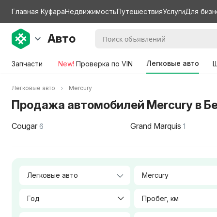
Главная Куфара
Недвижимость
Путешествия
Услуги
Для бизн
Авто
Легковые авто
Запчасти
New!
Проверка по VIN
Ш
Легковые авто
Mercury
Продажа автомобилей Mercury в Б
Cougar
Grand Marquis
6
1
Mercury
Год
Пробег, км