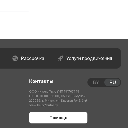
Рассрочка
Услуги продвижения
Контакты
BY
RU
ООО «Куфар Тех», УНП 191767445
Пн-Пт: 10:00 – 18:00; Сб, Вс: Выходной
220029, г. Минск, ул. Красная 7А-2, 3-й
этаж
help@kufar.by
Помощь