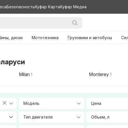
еса
Безопасность
Куфар Карта
Куфар Медиа
ины, диски
Мототехника
Грузовики и автобусы
Се
еларуси
Milan
Monterey
1
1
Модель
Цена
Тип двигателя
Объем, л