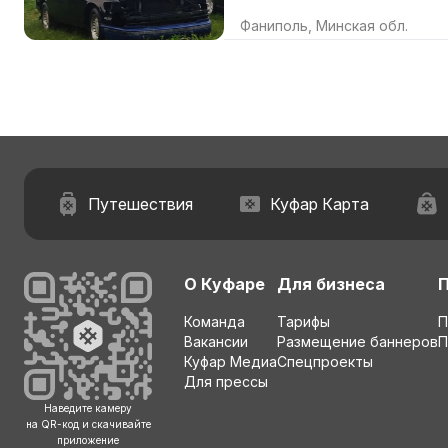
Фаниполь, Минская обл.
Путешествия
Куфар Карта
О Куфаре
Для бизнеса
Команда
Тарифы
П
Вакансии
Размещение баннеров
П
Куфар Медиа
Спецпроекты
Для прессы
Наведите камеру
на QR-код и скачивайте
приложение