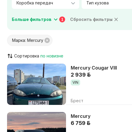
Тип кузова
Мощность двигателя, л.с.
Больше фильтров
Сбросить фильтры
1
Цвет салона
Материал салона
Марка: Mercury
Город / Район
Сортировка
Mercury Cougar VIII
VIN указан
Кондицион
2 939 р.
ABS / ESP / ASR
Штатная н
VIN
Парктроник / камера
Люк / пан
Круиз-контроль
AUX / USB 
Брест
Только с видео
Возможен
Mercury
6 759 р.