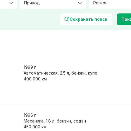
Количество посадочных мест
Цвет
Сохранить поиск
Пока
Фары
Характеристики
1999
г.
ер / климат-контроль
Автоматическая, 2.5 л, бензин, купе
Обогрев сидений
400 000 км
авигация
Легкосплавные диски
орамная крыша
Защита от угона
/ Bluetooth
Только с фото
 обмен
1996
г.
Механика, 1.8 л, бензин, седан
450 000 км