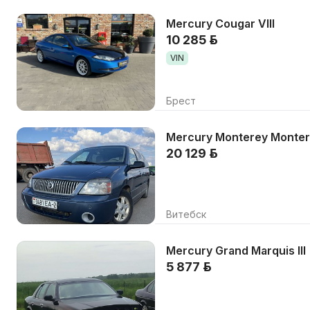
Mercury Cougar VIII
10 285 р.
VIN
Брест
Mercury Monterey Monte
20 129 р.
Витебск
Mercury Grand Marquis III
5 877 р.