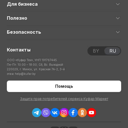
Для бизнеса
Полезно
Безопасность
Контакты
BY
RU
ООО «Куфар Тех», УНП 191767445
Пн-Пт: 10:00 – 18:00; Сб, Вс: Выходной
220029, г. Минск, ул. Красная 7А-2, 3-й
этаж
help@kufar.by
Помощь
Защита прав потребителей сервиса Куфар Маркет