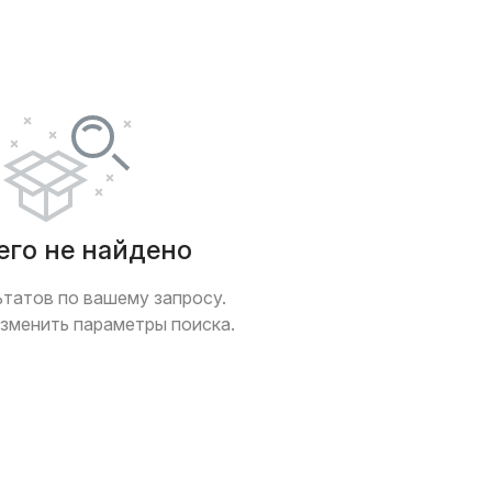
ер / климат-контроль
Обогрев сидений
авигация
Легкосплавные диски
орамная крыша
Защита от угона
/ Bluetooth
Только с фото
 обмен
его не найдено
ьтатов по вашему запросу.
зменить параметры поиска.