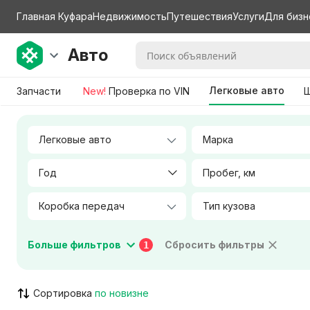
Главная Куфара
Недвижимость
Путешествия
Услуги
Для бизн
Авто
Легковые авто
Запчасти
New!
Проверка по VIN
Ш
Марка
Год
Пробег, км
Тип кузова
Мощность двигателя, л.с.
Больше фильтров
Сбросить фильтры
1
Цвет салона
Материал салона
Сортировка
Город / Район