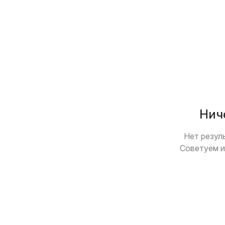
VIN указан
Кондицион
ABS / ESP / ASR
Штатная н
Парктроник / камера
Люк / пан
Круиз-контроль
AUX / USB 
Только с видео
Возможен
Нич
Нет резул
Советуем и