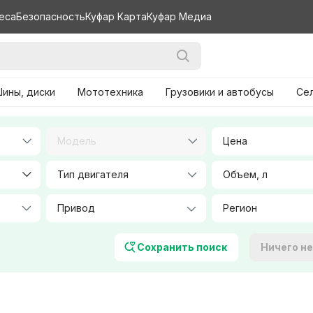
еса
Безопасность
Куфар Карта
Куфар Медиа
ины, диски
Мототехника
Грузовики и автобусы
Се
Модель
Цена
Тип двигателя
Объем, л
Количество посадочных мест
Цвет
Сохранить поиск
Ничего н
Фары
Характеристики