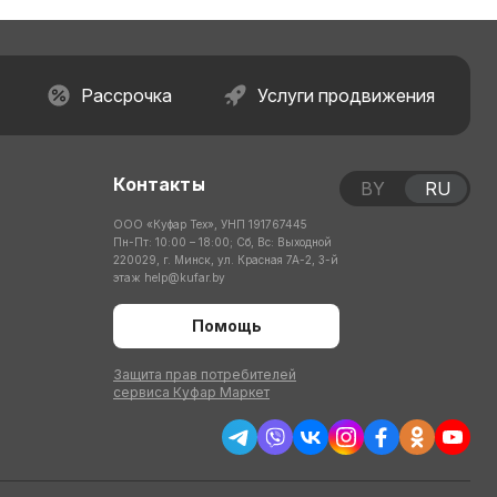
Рассрочка
Услуги продвижения
Контакты
BY
RU
ООО «Куфар Тех», УНП 191767445
Пн-Пт: 10:00 – 18:00; Сб, Вс: Выходной
220029, г. Минск, ул. Красная 7А-2, 3-й
этаж
help@kufar.by
Помощь
Защита прав потребителей
сервиса Куфар Маркет