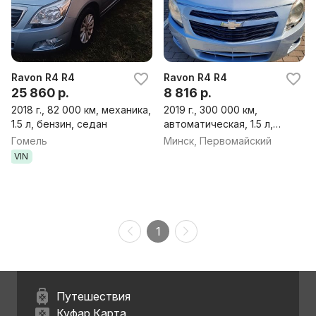
Ravon R4 R4
Ravon R4 R4
25 860 р.
8 816 р.
2018 г., 82 000 км, механика,
2019 г., 300 000 км,
1.5 л, бензин, седан
автоматическая, 1.5 л,
бензин (метан), седан
Гомель
Минск, Первомайский
VIN
1
Путешествия
Куфар Карта