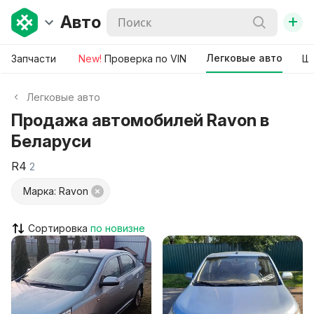
+
Авто
Легковые авто
Запчасти
New!
Проверка по VIN
Ши
Легковые авто
Продажа автомобилей Ravon в
Беларуси
R4
2
Марка: Ravon
Сортировка