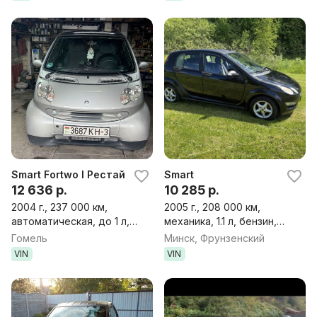
Smart Fortwo I Рестайлинг
Smart
12 636 р.
10 285 р.
2004 г., 237 000 км,
2005 г., 208 000 км,
автоматическая, до 1 л,
механика, 1.1 л, бензин,
бензин, хэтчбек
хэтчбек
Гомель
Минск, Фрунзенский
VIN
VIN