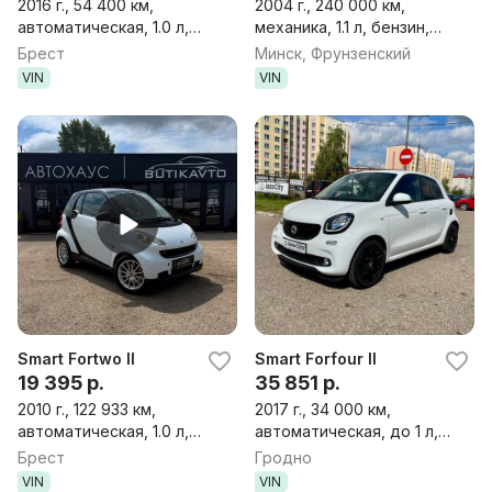
2016 г., 54 400 км,
2004 г., 240 000 км,
автоматическая, 1.0 л,
механика, 1.1 л, бензин,
бензин, хэтчбек
хэтчбек
Брест
Минск, Фрунзенский
VIN
VIN
Smart Fortwo II
Smart Forfour II
19 395 р.
35 851 р.
2010 г., 122 933 км,
2017 г., 34 000 км,
автоматическая, 1.0 л,
автоматическая, до 1 л,
бензин, хэтчбек
бензин, хэтчбек
Брест
Гродно
VIN
VIN