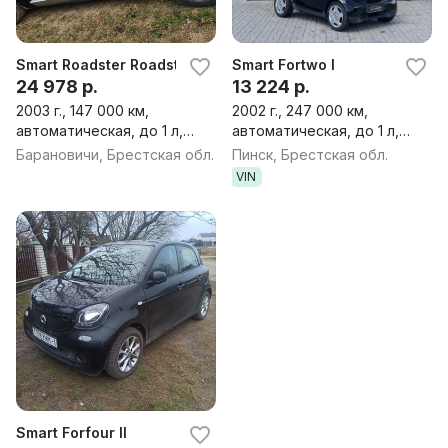
Smart Roadster Roadster
Smart Fortwo I
24 978 р.
13 224 р.
2003 г., 147 000 км,
2002 г., 247 000 км,
автоматическая, до 1 л,
автоматическая, до 1 л,
бензин, кабриолет
бензин, хэтчбек
Барановичи, Брестская обл.
Пинск, Брестская обл.
VIN
Smart Forfour II