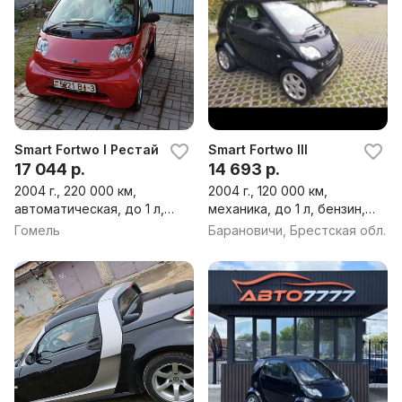
Smart Fortwo I Рестайлинг
Smart Fortwo III
17 044 р.
14 693 р.
2004 г., 220 000 км,
2004 г., 120 000 км,
автоматическая, до 1 л,
механика, до 1 л, бензин,
дизель, хэтчбек
хэтчбек
Гомель
Барановичи, Брестская обл.