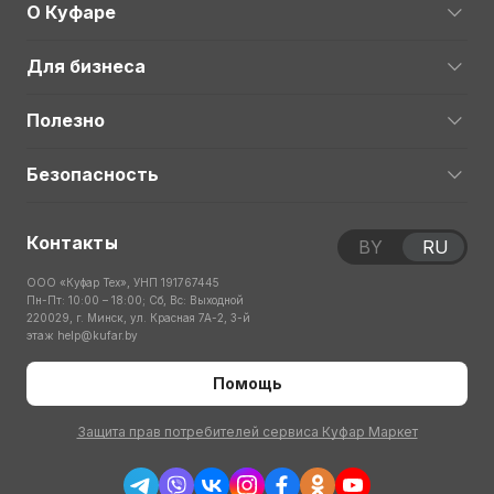
О Куфаре
Для бизнеса
Полезно
Безопасность
Контакты
BY
RU
ООО «Куфар Тех», УНП 191767445
Пн-Пт: 10:00 – 18:00; Сб, Вс: Выходной
220029, г. Минск, ул. Красная 7А-2, 3-й
этаж
help@kufar.by
Помощь
Защита прав потребителей сервиса Куфар Маркет