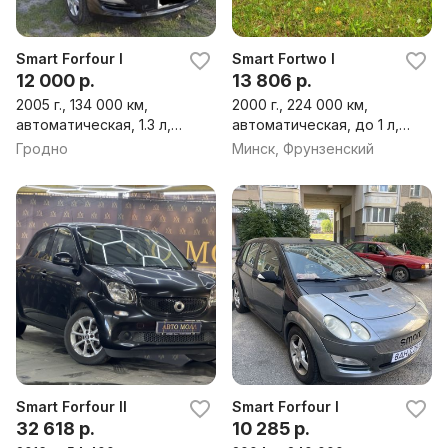
Smart Forfour I
Smart Fortwo I
12 000 р.
13 806 р.
2005 г., 134 000 км,
2000 г., 224 000 км,
автоматическая, 1.3 л,
автоматическая, до 1 л,
бензин, хэтчбек
бензин, минивэн
Гродно
Минск, Фрунзенский
Smart Forfour II
Smart Forfour I
32 618 р.
10 285 р.