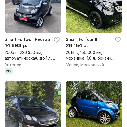
Smart Fortwo I Рестайлинг
Smart Forfour II
14 693 р.
26 154 р.
2005 г., 226 350 км,
2014 г., 156 000 км,
автоматическая, до 1 л,
механика, 1.0 л, бензин,
дизель, хэтчбек
хэтчбек
Витебск
Минск, Московский
VIN