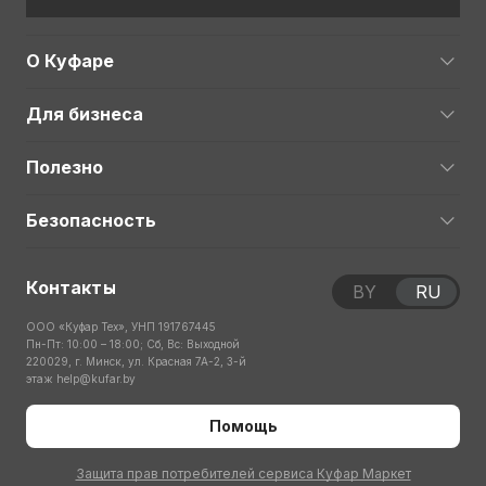
О Куфаре
Для бизнеса
Полезно
Безопасность
Контакты
BY
RU
ООО «Куфар Тех», УНП 191767445
Пн-Пт: 10:00 – 18:00; Сб, Вс: Выходной
220029, г. Минск, ул. Красная 7А-2, 3-й
этаж
help@kufar.by
Помощь
Защита прав потребителей сервиса Куфар Маркет