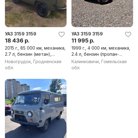
УАЗ 3159 3159
УАЗ 3159 3159
18 436 р.
11 995 р.
2015 г., 85 000 км, механика,
1999 г., 4 000 км, механика,
2.7 л, бензин (метан),
2.4 л, бензин (пропан-
внедорожник
бутан), внедорожник
Новогрудок, Гродненская
Калинковичи, Гомельская
обл.
обл.