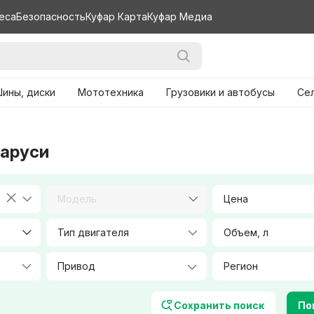
еса
Безопасность
Куфар Карта
Куфар Медиа
ины, диски
Мототехника
Грузовики и автобусы
Се
ларуси
Модель
Цена
Тип двигателя
Объем, л
Количество посадочных мест
Цвет
Сохранить поиск
Пок