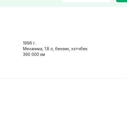
Фары
Характеристики
1996
г.
ер / климат-контроль
Механика, 1.8 л, бензин, хэтчбек
Обогрев сидений
390 000 км
авигация
Легкосплавные диски
орамная крыша
Защита от угона
/ Bluetooth
Только с фото
 обмен