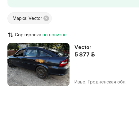
Цвет салона
Материал салона
Марка: Vector
Город / Район
Сортировка
Vector
VIN указан
Кондицион
5 877 р.
ABS / ESP / ASR
Штатная н
Парктроник / камера
Люк / пан
Круиз-контроль
AUX / USB 
Ивье, Гродненская обл.
Только с видео
Возможен