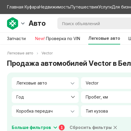
Главная Куфара
Недвижимость
Путешествия
Услуги
Для бизн
Авто
Легковые авто
Запчасти
New!
Проверка по VIN
Ш
Легковые авто
Vector
Продажа автомобилей Vector в Бе
Vector
Год
Пробег, км
Тип кузова
Мощность двигателя, л.с.
Больше фильтров
Сбросить фильтры
1