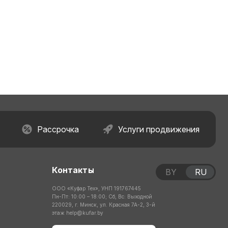
Рассрочка
Услуги продвижения
Контакты
BY
RU
ООО «Куфар Тех», УНП 191767445
Пн-Пт: 10:00 – 18:00; Сб, Вс: Выходной
220029, г. Минск, ул. Красная 7А-2, 3-й
этаж
help@kufar.by