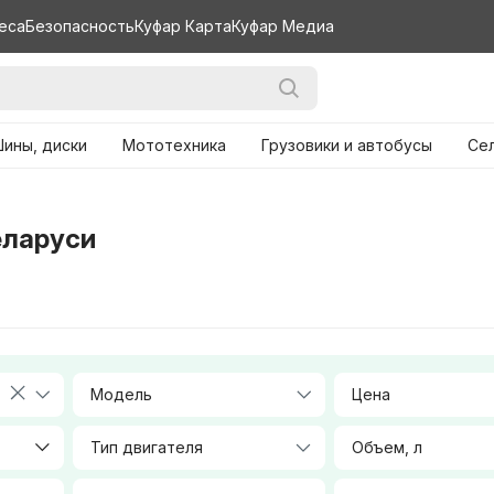
еса
Безопасность
Куфар Карта
Куфар Медиа
ины, диски
Мототехника
Грузовики и автобусы
Се
еларуси
Модель
Цена
Тип двигателя
Объем, л