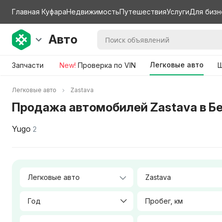
Главная Куфара
Недвижимость
Путешествия
Услуги
Для бизн
Авто
Легковые авто
Запчасти
New!
Проверка по VIN
Ш
Легковые авто
Zastava
Продажа автомобилей Zastava в Б
Yugo
2
Zastava
Год
Пробег, км