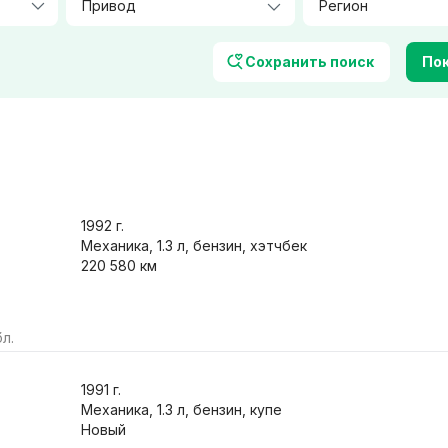
Количество посадочных мест
Цвет
Сохранить поиск
Пок
Фары
Характеристики
1992
г.
ер / климат-контроль
Механика, 1.3 л, бензин, хэтчбек
Обогрев сидений
220 580 км
авигация
Легкосплавные диски
орамная крыша
Защита от угона
/ Bluetooth
Только с фото
л.
 обмен
1991
г.
Механика, 1.3 л, бензин, купе
Новый