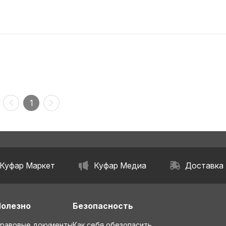
1
Куфар Маркет
Куфар Медиа
Доставка
Полезно
Безопасность
равовые документы
Как себя обезопасить