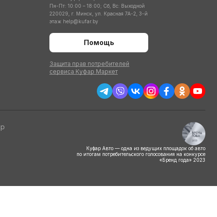
Пн-Пт: 10:00 – 18:00; Сб, Вс: Выходной
220029, г. Минск, ул. Красная 7А-2, 3-й
этаж
help@kufar.by
Помощь
Защита прав потребителей
сервиса Куфар Маркет
тр
Куфар Авто — одна из ведущих площадок об авто
по итогам потребительского голосования на конкурсе
«Бренд года» 2023