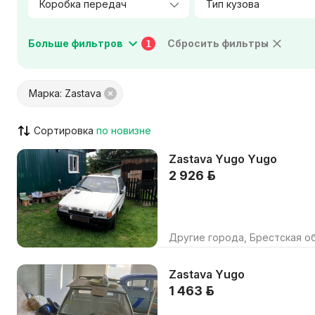
Тип кузова
Мощность двигателя, л.с.
Больше фильтров
Сбросить фильтры
1
Цвет салона
Материал салона
Марка: Zastava
Город / Район
Сортировка
Zastava Yugo Yugo
VIN указан
Кондицион
2 926 р.
ABS / ESP / ASR
Штатная н
Парктроник / камера
Люк / пан
Круиз-контроль
AUX / USB 
Другие города, Брестская об
Только с видео
Возможен
Zastava Yugo
1 463 р.